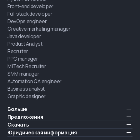
Front-end developer
Full-stack developer
DevOps engineer
Creative marketing manager
Java developer
Product Analyst
Recruiter
PPC manager
MilTech Recruiter
SMM manager
Automation QA engineer
Business analyst
Graphic designer
Больше
Цены
Предложения
Отзывы
IT для ветеранов
Скачать
БЕСПЛАТНО
О нас
Нанять выпускника
iOS
Юридическая информация
Блог
Карьерная поддержка
Android
Условия использования