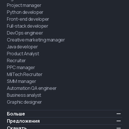
Project manager
Python developer
Front-end developer
Full-stack developer
DevOps engineer
Creative marketing manager
Java developer
Product Analyst
Recruiter
PPC manager
MilTech Recruiter
SMM manager
Automation QA engineer
Business analyst
Graphic designer
Больше
Цены
Предложения
Отзывы
IT для ветеранов
Скачать
БЕСПЛАТНО