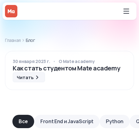
Главная
Блог
30 января 2023 г.
О Mate academy
Как стать студентом Mate academy
Читать
Все
Front End и JavaScript
Python