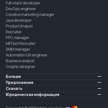
Full-stack developer
DevOps engineer
Creative marketing manager
Java developer
Product Analyst
Recruiter
PPC manager
MilTech Recruiter
SMM manager
Automation QA engineer
Business analyst
Graphic designer
Больше
Цены
Предложения
Отзывы
IT для ветеранов
Скачать
БЕСПЛАТНО
О нас
Нанять выпускника
iOS
Юридическая информация
Блог
Карьерная поддержка
Android
Условия использования
Карьера
Обучение полного дня
Политика конфиденциальности
HIRING