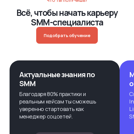
ЧТО ТЫ ПОЛУЧИШЬ?
Всё, чтобы начать карьеру
SMM-специалиста
Подобрать обучение
Актуальные знания по
М
SMM
о
Благодаря 80% практики и
С
реальным кейсам ты сможешь
I
уверенно стартовать как
L
менеджер соцсетей.
S