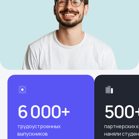
6 000+
500
трудоустроенных
партнерских 
выпускников
наняли студе