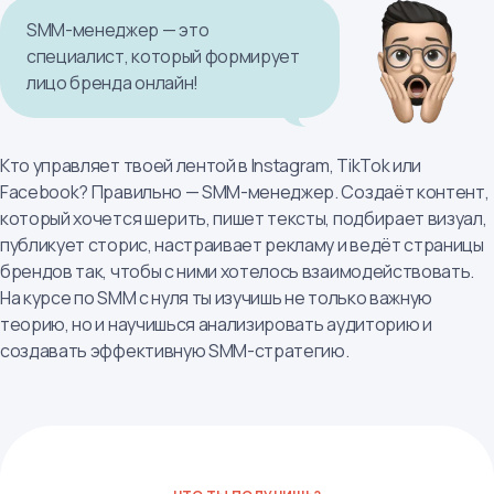
SMM-менеджер — это
специалист, который формирует
лицо бренда онлайн!
Кто управляет твоей лентой в Instagram, TikTok или
Facebook? Правильно — SMM-менеджер. Создаёт контент,
который хочется шерить, пишет тексты, подбирает визуал,
публикует сторис, настраивает рекламу и ведёт страницы
брендов так, чтобы с ними хотелось взаимодействовать.
На курсе по SMM с нуля ты изучишь не только важную
теорию, но и научишься анализировать аудиторию и
создавать эффективную SMM-стратегию.