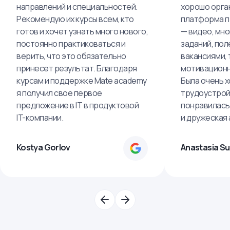
направлений и специальностей.
хорошо орга
Рекомендую их курсы всем, кто
платформа п
готов и хочет узнать много нового,
— видео, мно
постоянно практиковаться и
заданий, пол
верить, что это обязательно
вакансиями, 
принесет результат. Благодаря
мотивационн
курсам и поддержке Mate academy
Была очень х
я получил свое первое
трудоустрой
предложение в IT в продуктовой
понравилась
IT-компании.
и дружеская
Kostya Gorlov
Anastasia S