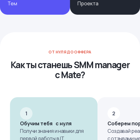
Тем
Проекта
ОТ НУЛЯ ДО ОФФЕРА
Как ты станешь SMM manager
с Mate?
1
2
Обучим тебя с нуля
Соберем по
Получи знания и навыки для
Создавай реа
первой работы в IT.
с отзывами м