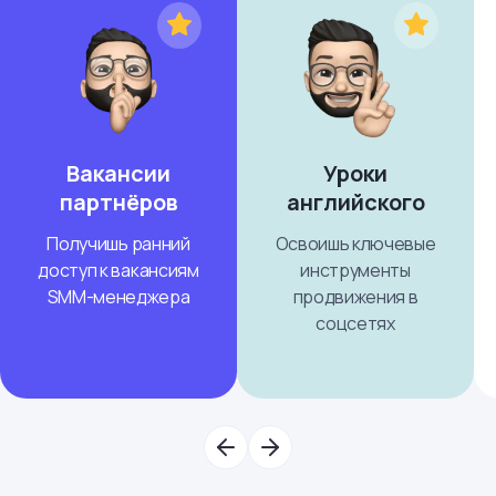
Вакансии
Уроки
партнёров
английского
Получишь ранний
Освоишь ключевые
доступ к вакансиям
инструменты
SMM-менеджера
продвижения в
соцсетях