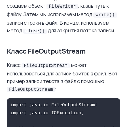
создаем объект
, казав путь к
FileWriter
файлу. Затем мы используем метод
write()
записи строки в файл. В конце, используем
метод
для закрытия потока записи.
close()
Класс FileOutputStream
Класс
может
FileOutputStream
использоваться для записи байтов в файл. Вот
пример записи текста в файл с помощью
:
FileOutputStream
import java.io.FileOutputStream;

import java.io.IOException;
