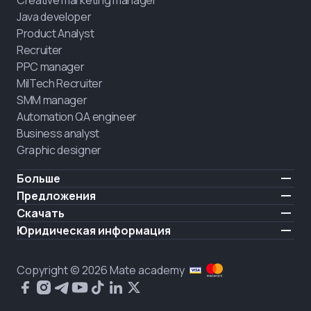
Creative marketing manager
Java developer
Product Analyst
Recruiter
PPC manager
MilTech Recruiter
SMM manager
Automation QA engineer
Business analyst
Graphic designer
Больше
Цены
Предложения
Отзывы
IT для ветеранов
Скачать
БЕСПЛАТНО
О нас
Нанять выпускника
iOS
Юридическая информация
Блог
Карьерная поддержка
Android
Условия использования
Карьера
Обучение полного дня
Политика конфиденциальности
HIRING
Copyright © 2026 Mate academy
Состояние рынка IT
Политика cookies
Вопросы и ответы про IT
Публичное договор