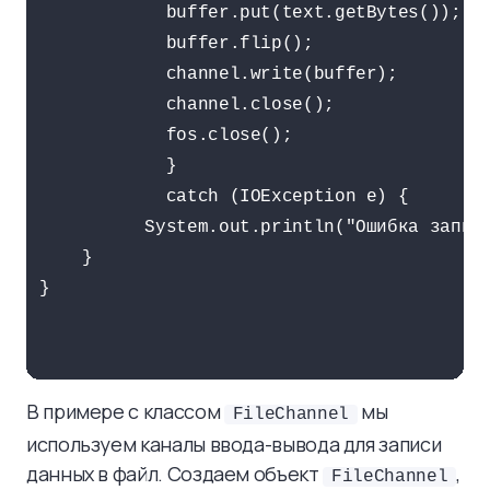
            buffer.put(text.getBytes());

            buffer.flip();

            channel.write(buffer);

            channel.close();

            fos.close();

            } 

            catch (IOException e) {

          System.out.println("Ошибка записи
    }

}

В примере с классом
мы
FileChannel
используем каналы ввода-вывода для записи
данных в файл. Создаем объект
,
FileChannel