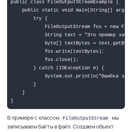
public class FileOutputStreamExample {

    public static void main(String[] args) 
        try {

            FileOutputStream fos = new File
            String text = "Это пример запис
            byte[] textBytes = text.getByte
            fos.write(textBytes);

            fos.close();

        } catch (IOException e) {

            System.out.println("Ошибка запи
        }

    }

В примере с классом
мы
FileOutputStream
записываем байты в файл. Создаем объект