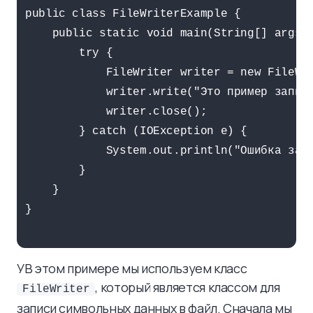
public class FileWriterExample {

    public static void main(String[] args) 
        try {

            FileWriter writer = new FileWri
            writer.write("Это пример записи
            writer.close();

        } catch (IOException e) {

            System.out.println("Ошибка запи
        }

    }

}

УВ этом примере мы используем класс
, который является классом для
FileWriter
записи символьных данных в файл. Сначала мы