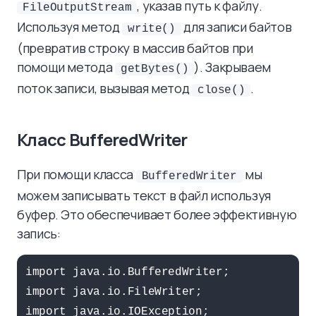
, указав путь к файлу.
FileOutputStream
Используя метод
для записи байтов
write()
(превратив строку в массив байтов при
помощи метода
). Закрываем
getBytes()
поток записи, вызывая метод
.
close()
Класс BufferedWriter
При помощи класса
мы
BufferedWriter
можем записывать текст в файл используя
буфер. Это обеспечивает более эффективную
запись:
import java.io.BufferedWriter;

import java.io.FileWriter;

import java.io.IOException;
