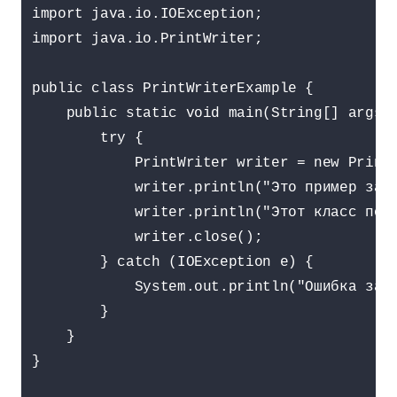
import java.io.IOException;

import java.io.PrintWriter;

public class PrintWriterExample {

    public static void main(String[] args) 
        try {

            PrintWriter writer = new PrintW
            writer.println("Это пример запи
            writer.println("Этот класс позв
            writer.close();

        } catch (IOException e) {

            System.out.println("Ошибка запи
        }

    }

}
