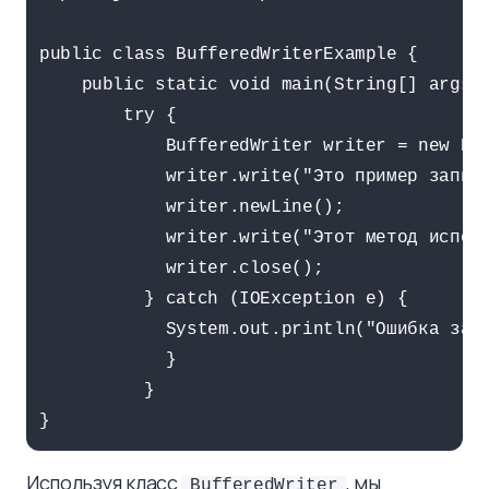
public class BufferedWriterExample {

    public static void main(String[] args) 
        try {

            BufferedWriter writer = new Buf
            writer.write("Это пример записи
            writer.newLine();

            writer.write("Этот метод исполь
            writer.close();

          } catch (IOException e) {

            System.out.println("Ошибка запи
            }

          }

Используя класс
, мы
BufferedWriter