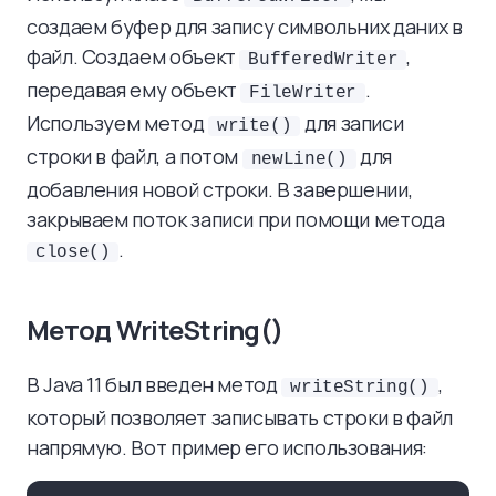
создаем буфер для запису символьних даних в
файл. Создаем объект
,
BufferedWriter
передавая ему объект
.
FileWriter
Используем метод
для записи
write()
строки в файл, а потом
для
newLine()
добавления новой строки. В завершении,
закрываем поток записи при помощи метода
.
close()
Метод WriteString()
В Java 11 был введен метод
,
writeString()
который позволяет записывать строки в файл
напрямую. Вот пример его использования: