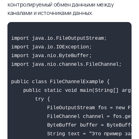
контролируемый обмен данными между
каналами и источниками данных.
import java.io.FileOutputStream;

import java.io.IOException;

import java.nio.ByteBuffer;

import java.nio.channels.FileChannel;

public class FileChannelExample {

    public static void main(String[] args) 
        try {

            FileOutputStream fos = new File
            FileChannel channel = fos.getCh
            ByteBuffer buffer = ByteBuffer.
            String text = "Это пример запис