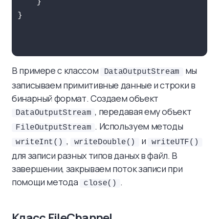
    }

}

В примере с классом
мы
DataOutputStream
записываем примитивные данные и строки в
бинарный формат. Создаем объект
, передавая ему объект
DataOutputStream
. Используем методы
FileOutputStream
,
и
writeInt()
writeDouble()
writeUTF()
для записи разных типов даных в файл. В
завершении, закрываем поток записи при
помощи метода
.
close()
Класс FileChannel