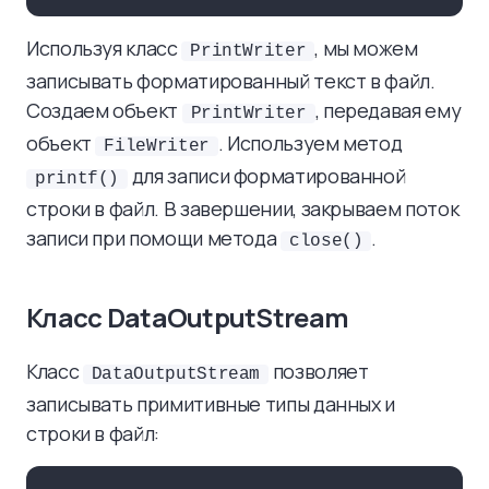
Используя класс
, мы можем
PrintWriter
записывать форматированный текст в файл.
Создаем объект
, передавая ему
PrintWriter
объект
. Используем метод
FileWriter
для записи форматированной
printf()
строки в файл. В завершении, закрываем поток
записи при помощи метода
.
close()
Класс DataOutputStream
Класс
позволяет
DataOutputStream
записывать примитивные типы данных и
строки в файл: