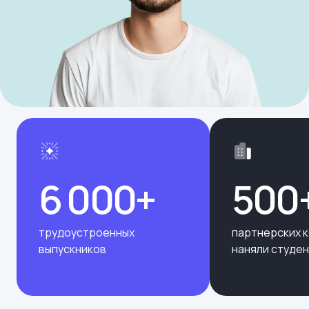
6 000+
500
трудоустроенных
партнерских 
выпускников
наняли студе