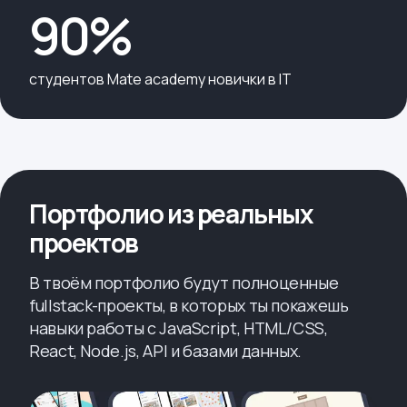
90%
cтудентов Mate academy новички в IT
Портфолио из реальных
проектов
В твоём портфолио будут полноценные
fullstack-проекты, в которых ты покажешь
навыки работы с JavaScript, HTML/CSS,
React, Node.js, API и базами данных.