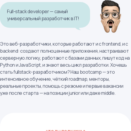
Full-stack developer — самый
универсальный разработчик в IT!
Это веб-разработчики, которые работают и с frontend, и с
backend: создают полноценные приложения, настраивают
серверную логику, работают с базами данных, пишут код на
Python и JavaScript, и знают весь цикл разработки. Хочешь
стать fullstack-разработчиком? Наш bootcamp — это
интенсивное обучение, чёткий roadmap, менторы,
реальные проекты, помощь с резюме и первые вакансии
уже после старта — на позиции junior или даже middle.