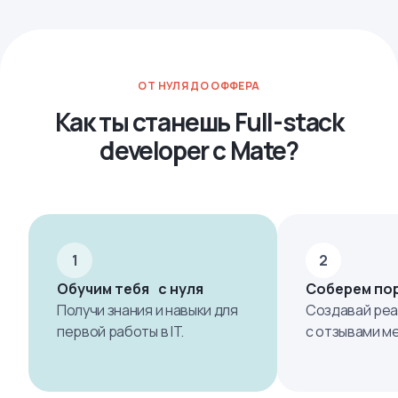
ОТ НУЛЯ ДО ОФФЕРА
Как ты станешь Full-stack
developer с Mate?
1
2
Обучим тебя с нуля
Соберем по
Получи знания и навыки для
Создавай реа
первой работы в IT.
с отзывами м