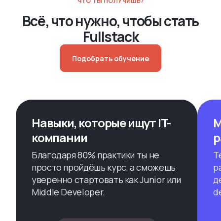
ЧТО ТЫ ПОЛУЧИШЬ?
Всё, что нужно, чтобы стать
Fullstack
Подобрать обучение
Навыки, которые ищут IT-
М
компании
р
Благодаря 80% практики ты не
Т
просто пройдёшь курс, а сможешь
р
уверенно стартовать как Junior или
д
Middle Developer.
d