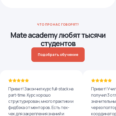
ЧТО ПРО НАС ГОВОРЯТ?
Mate academy любят тысячи
студентов
Подобрать обучение
Привет! Закончил курс full-stack на
Привет! Училс
part-time. Курс хорошо
получил 3 от
структурирован, много практики и
значительны
фидбэка от менторов. Есть тех-
через полто
чек для закрепления знаний и
координатор