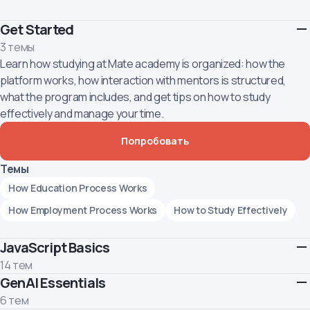
Get Started
3 темы
Learn how studying at Mate academy is organized: how the
platform works, how interaction with mentors is structured,
what the program includes, and get tips on how to study
effectively and manage your time.
Попробовать
Темы
How Education Process Works
How Employment Process Works
How to Study Effectively
JavaScript Basics
14 тем
GenAI Essentials
Это старт. Здесь ты освоишь синтаксис языка JavaScript,
ознакомишься с переменными, циклами, функциями,
6 тем