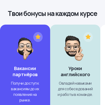
Твои бонусы на каждом курсе
Вакансии
Уроки
партнёров
английского
Получи доступ к
Овладей навыками
вакансиям до их
для собеседований
появления на
и работы в команде.
рынке.