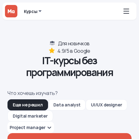
Курсы
Для новичков
4.9/5 в Google
IT-курсы без
программирования
Что хочешь изучать?
Еще не решил
Data analyst
UI/UX designer
Digital marketer
Project manager