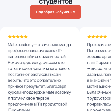
студентов
Подобрать обучение
Mate academy — отличная команда
Проходила ку
профессионалов из разных IT-
Понравилось,
направлений и специальностей.
хорошо орга
Рекомендую их курсы всем, кто
платформа п
готов и хочет узнать много нового,
— видео, мно
постоянно практиковаться и
заданий, пол
верить, что это обязательно
вакансиями, 
принесет результат. Благодаря
мотивационн
курсам и поддержке Mate academy
Была очень х
я получил свое первое
трудоустрой
предложение в IT в продуктовой
понравилась
IT-компании.
и дружеская