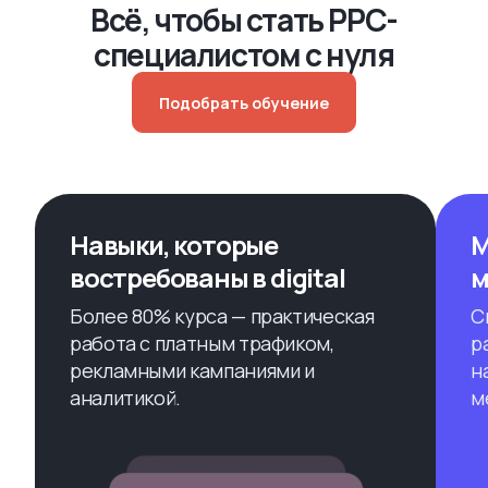
Всё, чтобы стать PPC-
специалистом с нуля
Подобрать обучение
Навыки, которые
М
востребованы в digital
м
Более 80% курса — практическая
С
работа с платным трафиком,
р
рекламными кампаниями и
н
аналитикой.
м