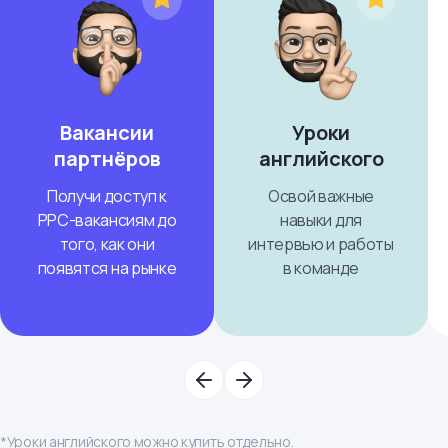
Вакансии
Уроки
партнёров
английского
Получи доступ к
Освой важные
PPC-вакансиям до
навыки для
того, как они
интервью и работы
появятся на рынке
в команде
*Уроки английского можно купить отдельно.