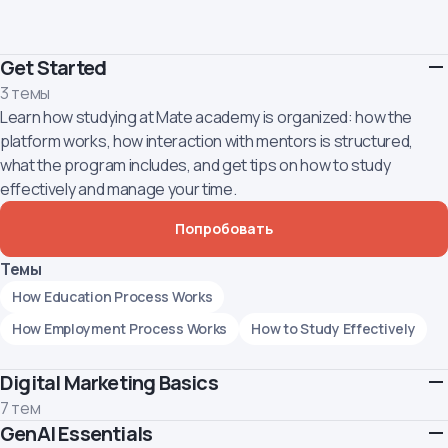
Get Started
3 темы
Learn how studying at Mate academy is organized: how the
platform works, how interaction with mentors is structured,
what the program includes, and get tips on how to study
effectively and manage your time.
Попробовать
Темы
How Education Process Works
How Employment Process Works
How to Study Effectively
Digital Marketing Basics
7 тем
GenAI Essentials
This marks the beginning of your journey into digital marketing.