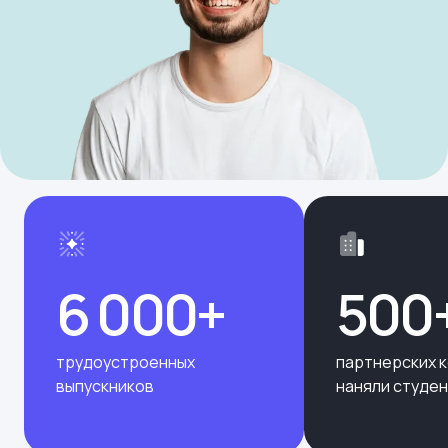
6 000+
500
трудоустроенных
партнерских 
выпускников
наняли студе