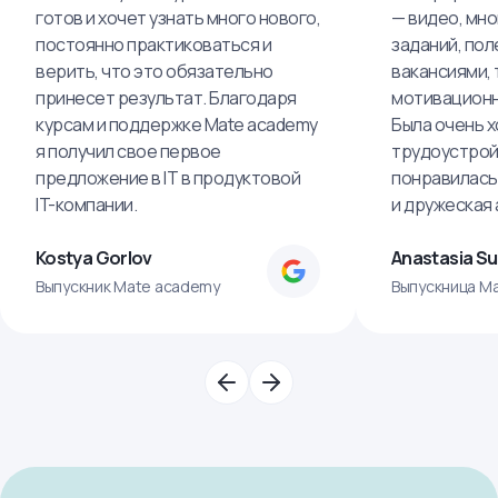
готов и хочет узнать много нового,
— видео, мно
постоянно практиковаться и
заданий, пол
верить, что это обязательно
вакансиями, 
принесет результат. Благодаря
мотивационн
курсам и поддержке Mate academy
Была очень х
я получил свое первое
трудоустрой
предложение в IT в продуктовой
понравилась
IT-компании.
и дружеская
Kostya Gorlov
Anastasia S
Выпускник Mate academy
Выпускница M