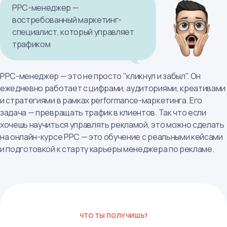
PPC-менеджер —
востребованный маркетинг-
специалист, который управляет
трафиком
PPC-менеджер — это не просто "кликнул и забыл". Он
ежедневно работает с цифрами, аудиториями, креативами
и стратегиями в рамках performance-маркетинга. Его
задача — превращать трафик в клиентов. Так что если
хочешь научиться управлять рекламой, это можно сделать
на онлайн-курсе PPC — это обучение с реальными кейсами
и подготовкой к старту карьеры менеджера по рекламе.
ЧТО ТЫ ПОЛУЧИШЬ?