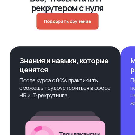
рекрутером с нуля
Подобрать обучение
Знания и навыки, которые
М
ценятся
р
После курса с 80% практики ты
П
сможешь трудоустроиться в сфере
п
HR и IT-рекрутинга.
н
ж