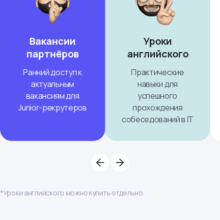
Вакансии
Уроки
партнёров
английского
Ранний доступ к
Практические
актуальным
навыки для
вакансиям для
успешного
Junior-рекрутеров
прохождения
собеседований в IT
*Уроки английского можно купить отдельно.