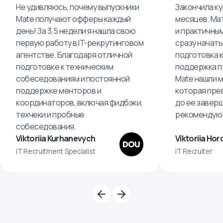
Не удивляюсь, почему выпускники
Закончила кур
Mate получают офферы каждый
месяцев. Ма
день! За 3,5 недели я нашла свою
и практичным
первую работу в IT-рекрутинговом
сразу начать
агентстве. Благодаря отличной
подготовка 
подготовке к техническим
поддержка пр
собеседованиям и постоянной
Mate нашли м
поддержке менторов и
которая пре
координаторов, включая фидбэки,
до ее завер
техчеки и пробные
рекомендую
собеседования.
Viktoriia Kurhanevych
Viktoriia Ho
IT Recruitment Specialist
IT Recruiter