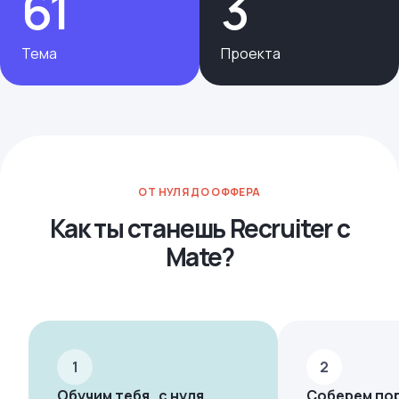
61
3
— разберемся, что такое этика в рекрутменте и как
оставаться профессионалом, несмотря на разные
обстоятельства.
Тема
Проекта
Темы
Recruitment Process Overview
Roles in the Recruitment Process
Vacancy Creation and Posting
Profile Screening
ОТ НУЛЯ ДО ОФФЕРА
Как ты станешь Recruiter с
Mate?
1
2
Обучим тебя с нуля
Соберем по