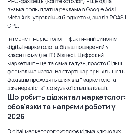
PPC-фахівець (контекстолог) – ще одна
вузька роль: платна реклама в Google Ads і
Meta Ads, управління бюджетом, аналіз ROAS і
CPL.
Інтернет-маркетолог – фактичний синонім
digital маркетолога, більш поширений у
класичному (не IT) бізнесі. Цифровий
маркетинг – це та сама галузь, просто більш
формальна назва. На старті кар'єри більшість
фахівців проходять шлях від "маркетолога-
дженераліста" до вузької спеціалізації.
Що робить діджитал маркетолог:
обов'язки та напрями роботи у
2026
Digital маркетолог охоплює кілька ключових