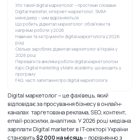
Хто такий digital маркетолог – простими словами
Digital marketer, інтернет-маркетолог, SMM-
менеджер – чим відрізняються
Що робить діджитал маркетолог: обов'язки та
напрями роботи у 2026
Навички та інструменти digital маркетолога у 2026
році
Скільки заробляє діджитал маркетолог в Україні у
2026 році
Переваги та виклики роботи digital маркетологом
Курс Digital marketing у Mate academy: що входить у
програму
FAQ: часті запитання про digital маркетолога
Digital маркетолог – це фахівець, який
відповідає за просування бізнесу в онлайн-
каналах: таргетована реклама, SEO, контент,
email-розсилки, аналітика. У 2026 році медіана
зарплати Digital marketer в IT-секторі України
становить
$2 000 на місяць
– порівнянно з