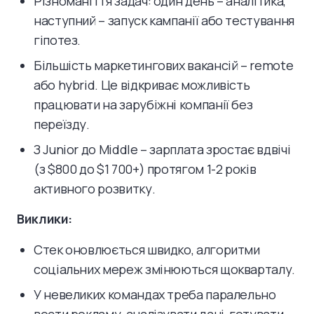
Різноманіття задач: один день – аналітика,
наступний – запуск кампанії або тестування
гіпотез.
Більшість маркетингових вакансій – remote
або hybrid. Це відкриває можливість
працювати на зарубіжні компанії без
переїзду.
З Junior до Middle – зарплата зростає вдвічі
(з $800 до $1 700+) протягом 1-2 років
активного розвитку.
Виклики:
Стек оновлюється швидко, алгоритми
соціальних мереж змінюються щокварталу.
У невеликих командах треба паралельно
вести рекламу, аналізувати дані, готувати