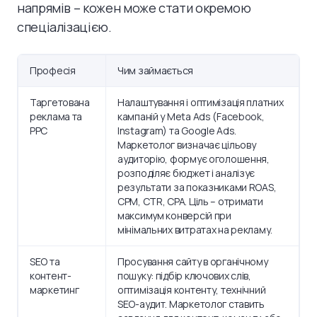
напрямів – кожен може стати окремою
спеціалізацією.
Професія
Чим займається
Таргетована
Налаштування і оптимізація платних
реклама та
кампаній у Meta Ads (Facebook,
PPC
Instagram) та Google Ads.
Маркетолог визначає цільову
аудиторію, формує оголошення,
розподіляє бюджет і аналізує
результати за показниками ROAS,
CPM, CTR, CPA. Ціль – отримати
максимум конверсій при
мінімальних витратах на рекламу.
SEO та
Просування сайту в органічному
контент-
пошуку: підбір ключових слів,
маркетинг
оптимізація контенту, технічний
SEO-аудит. Маркетолог ставить