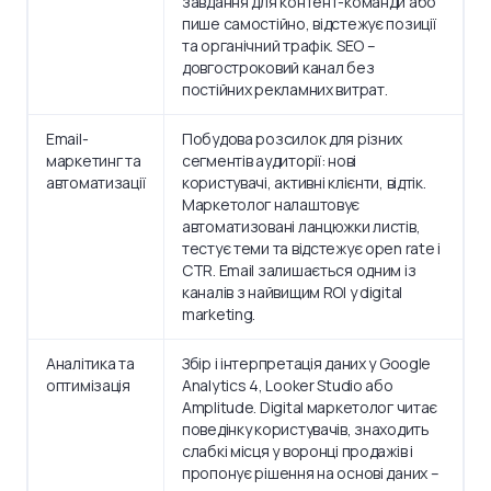
завдання для контент-команди або
пише самостійно, відстежує позиції
та органічний трафік. SEO –
довгостроковий канал без
постійних рекламних витрат.
Email-
Побудова розсилок для різних
маркетинг та
сегментів аудиторії: нові
автоматизації
користувачі, активні клієнти, відтік.
Маркетолог налаштовує
автоматизовані ланцюжки листів,
тестує теми та відстежує open rate і
CTR. Email залишається одним із
каналів з найвищим ROI у digital
marketing.
Аналітика та
Збір і інтерпретація даних у Google
оптимізація
Analytics 4, Looker Studio або
Amplitude. Digital маркетолог читає
поведінку користувачів, знаходить
слабкі місця у воронці продажів і
пропонує рішення на основі даних –