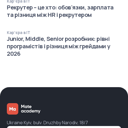
Кар'єра в IT
Рекрутер – це хто: обов'язки, зарплата
та різниця між HR і рекрутером
Кар'єра в IT
Junior, Middle, Senior розробник: рівні
програмістів і різниця між грейдами у
2026
Ukraine Kyiv, bulv. Druzhby Narodiv, 18/7