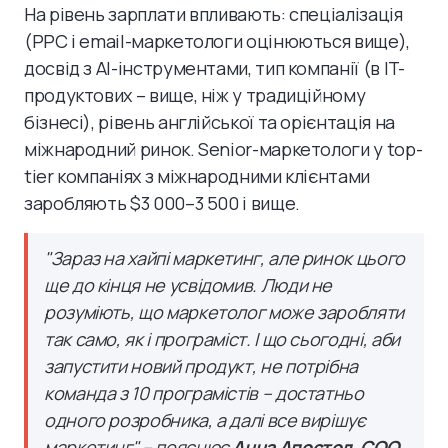
На рівень зарплати впливають: спеціалізація
(PPC і email-маркетологи оцінюються вище),
досвід з AI-інструментами, тип компанії (в IT-
продуктових – вище, ніж у традиційному
бізнесі), рівень англійської та орієнтація на
міжнародний ринок. Senior-маркетологи у top-
tier компаніях з міжнародними клієнтами
заробляють $3 000–3 500 і вище.
"Зараз на хайпі маркетинг, але ринок цього
ще до кінця не усвідомив. Люди не
розуміють, що маркетолог може заробляти
так само, як і програміст. І що сьогодні, аби
запустити новий продукт, не потрібна
команда з 10 програмістів – достатньо
одного розробника, а далі все вирішує
маркетинг" – пояснює
Анна Апостол, COO