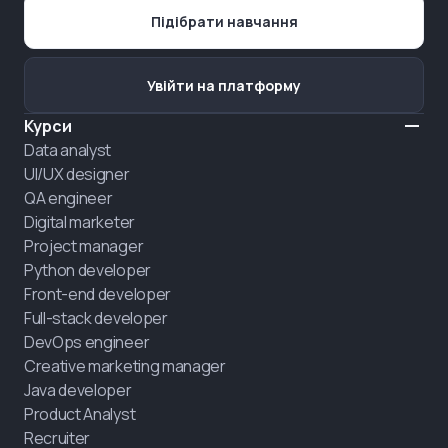
Підібрати навчання
Увійти на платформу
Курси
Data analyst
UI/UX designer
QA engineer
Digital marketer
Project manager
Python developer
Front-end developer
Full-stack developer
DevOps engineer
Creative marketing manager
Java developer
Product Analyst
Recruiter