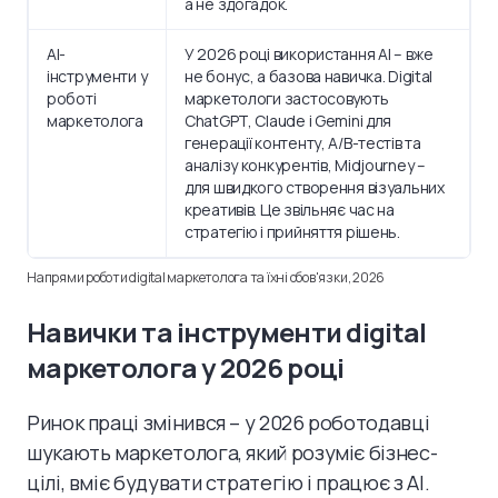
а не здогадок.
AI-
У 2026 році використання AI – вже
інструменти у
не бонус, а базова навичка. Digital
роботі
маркетологи застосовують
маркетолога
ChatGPT, Claude і Gemini для
генерації контенту, A/B-тестів та
аналізу конкурентів, Midjourney –
для швидкого створення візуальних
креативів. Це звільняє час на
стратегію і прийняття рішень.
Напрями роботи digital маркетолога та їхні обов'язки, 2026
Навички та інструменти digital
маркетолога у 2026 році
Ринок праці змінився – у 2026 роботодавці
шукають маркетолога, який розуміє бізнес-
цілі, вміє будувати стратегію і працює з AI.