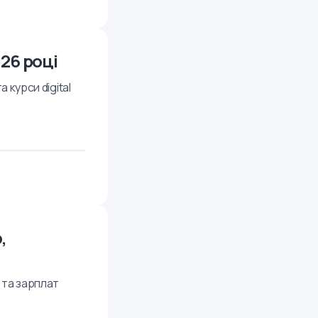
26 році
 курси digital
,
 та зарплат