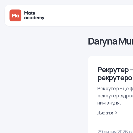
Daryna Mu
Рекрутер –
рекрутер
Рекрутер – це ф
рекрутер відрізн
ним з нуля.
Читати
29 липня 2026 р.