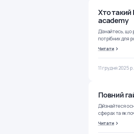
Хто такий 
academy
Дізнайтесь, що р
потрібних для 
Читати
11 грудня 2025 р.
Повний гай
Дійзнайтеся осн
сферах та як п
Читати