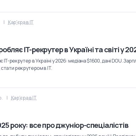
Кар'єра в IT
обляє IT-рекрутер в Україні та світі у 20
 IT-рекрутер в Україні у 2026: медіана $1600, дані DOU. Зарпл
Як стати рекрутером в IT.
р.
Кар'єра в IT
025 року: все про джуніор-спеціалістів