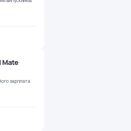
ння випускників
| Mate
 його зарплата