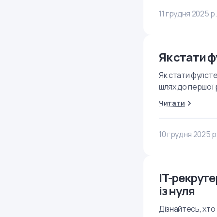
11 грудня 2025 р.
Як стати ф
Як стати фулсте
шлях до першої 
Читати
10 грудня 2025 р
IT-рекруте
із нуля
Дізнайтесь, хто