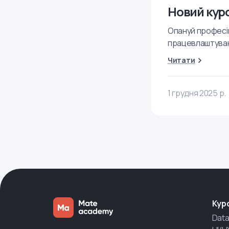
Новий кур
Опануй професію
працевлаштува
Читати
1 грудня 2025 р.
Кур
Data