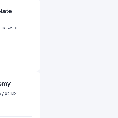
 Mate
і навичок,
demy
 у різних