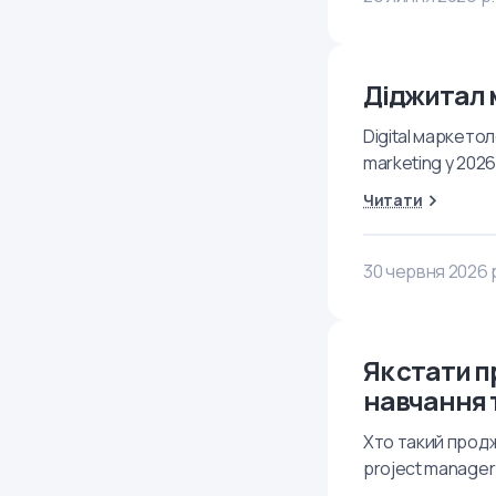
Діджитал м
Digital маркетол
marketing у 2026 
Читати
30 червня 2026 
Як стати 
навчання 
Хто такий продж
project manager 