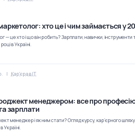
аркетолог: хто це і чим займається у 20
ог — це хто і що він робить? Зарплати, навички, інструменти та
році в Україні.
р.
Кар'єра в IT
проджект менеджером: все про професію
та зарплати
ект менеджер і як ним стати? Огляд курсу, кар’єрного шляху
в Україні.