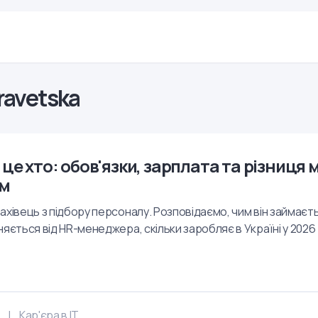
ravetska
 це хто: обов'язки, зарплата та різниця м
ом
ахівець з підбору персоналу. Розповідаємо, чим він займаєтьс
яється від HR-менеджера, скільки заробляє в Україні у 2026 р
Кар'єра в IT