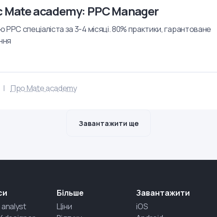
с Mate academy: PPC Manager
 PPC спеціаліста за 3-4 місяці. 80% практики, гарантоване
ння
Про Mate academy
Завантажити ще
си
Більше
Завантажити
 analyst
Ціни
iOS