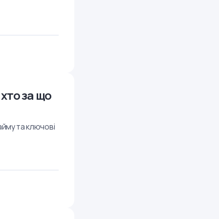
 хто за що
айму та ключові