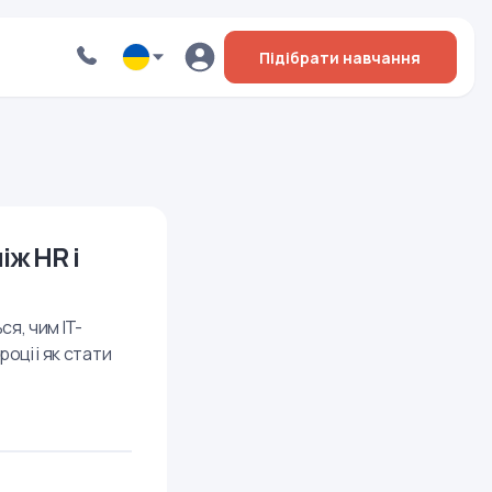
Підібрати навчання
іж HR і
я, чим IT-
оці і як стати