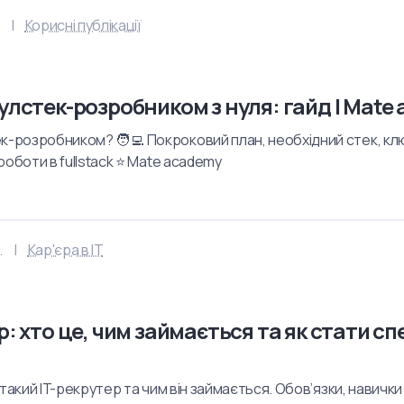
Корисні публікації
улстек-розробником з нуля: гайд | Mate
к-розробником? 🧑‍💻 Покроковий план, необхідний стек, кл
роботи в fullstack ⭐ Mate academy
.
Кар'єра в IT
р: хто це, чим займається та як стати с
 такий IT-рекрутер та чим він займається. Обов’язки, навичк