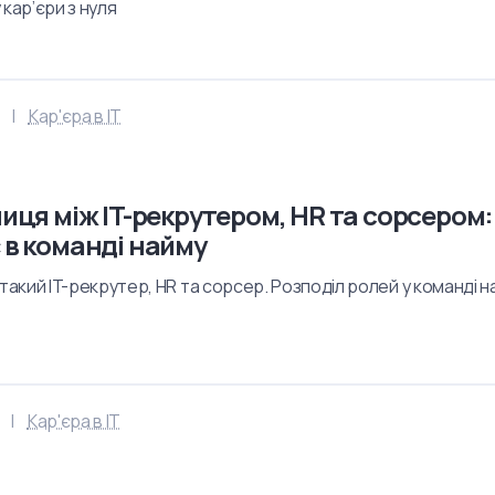
 кар’єри з нуля
Кар'єра в IT
ниця між IT-рекрутером, HR та сорсером:
 в команді найму
 такий IT-рекрутер, HR та сорсер. Розподіл ролей у команді н
Кар'єра в IT