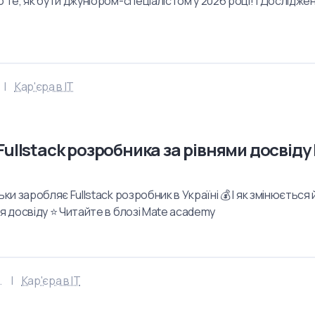
о те, як бути джуніором-спеціалістом у 2026 році! | Дослідже
Кар'єра в IT
ullstack розробника за рівнями досвіду 
ьки заробляє Fullstack розробник в Україні 💰 І як змінюється
ня досвіду ⭐ Читайте в блозі Mate academy
.
Кар'єра в IT