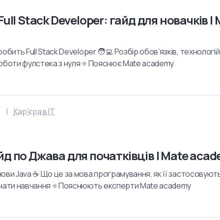
Full Stack Developer: гайд для новачків |
обить Full Stack Developer 🧑‍💻 Розбір обов’язків, технологій 
роботи фулстека з нуля ⭐ Пояснює Mate academy
Кар'єра в IT
д по Джава для початківців | Mate aca
ови Java ☕ Що це за мова програмування, як її застосовують
очати навчання ⭐ Пояснюють експерти Mate academy