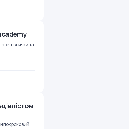
 academy
ючові навички та
пеціалістом
и й покроковий