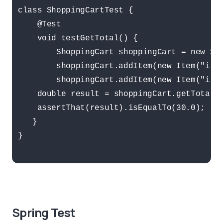
class ShoppingCartTest {

    @Test

    void testGetTotal() {

        ShoppingCart shoppingCart = new Sho
        shoppingCart.addItem(new Item("item
        shoppingCart.addItem(new Item("item
    double result = shoppingCart.getTotal()
    assertThat(result).isEqualTo(30.0);

   }

}

Spring Test