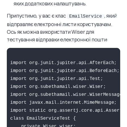
яких додаткових налаштувань.
Припустимо, у вас є клас
, який
EmailService
відправляє електронні листи користувачам.
Ось як можна використати Wiser для
тестування відправки електронної пошти:
import org.junit.jupiter.api.AfterEach;

import org.junit.jupiter.api.BeforeEach;

import org.junit.jupiter.api.Test;

import org.subethamail.wiser.Wiser;

import org.subethamail.wiser.WiserMessage;

import javax.mail.internet.MimeMessage;

import static org.assertj.core.api.Assertio
class EmailServiceTest {

    private Wiser wiser;
