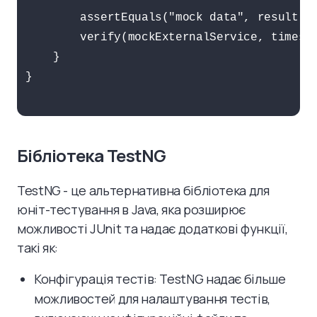
        assertEquals("mock data", result);

        verify(mockExternalService, times(1
    }

}

Бібліотека TestNG
TestNG - це альтернативна бібліотека для
юніт-тестування в Java, яка розширює
можливості JUnit та надає додаткові функції,
такі як:
Конфігурація тестів: TestNG надає більше
можливостей для налаштування тестів,