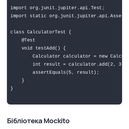
import org.junit.jupiter.api.Test;

import static org.junit.jupiter.api.Asserti
class CalculatorTest {

    @Test

    void testAdd() {

        Calculator calculator = new Calcula
        int result = calculator.add(2, 3);

        assertEquals(5, result);

    }

}

Бібліотека Mockito