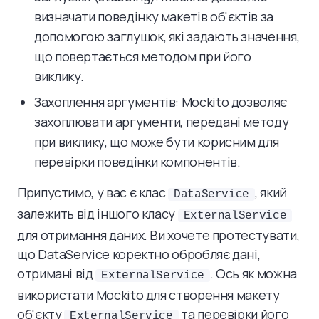
визначати поведінку макетів об'єктів за
допомогою заглушок, які задають значення,
що повертається методом при його
виклику.
Захоплення аргументів: Mockito дозволяє
захоплювати аргументи, передані методу
при виклику, що може бути корисним для
перевірки поведінки компонентів.
Припустимо, у вас є клас
, який
DataService
залежить від іншого класу
ExternalService
для отримання даних. Ви хочете протестувати,
що DataService коректно обробляє дані,
отримані від
. Ось як можна
ExternalService
використати Mockito для створення макету
об'єкту
та перевірки його
ExternalService