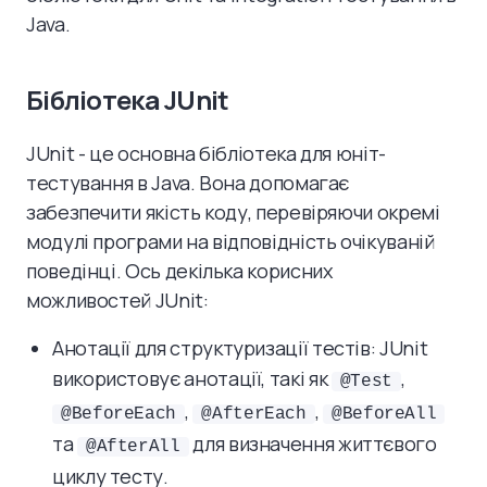
Java.
Бібліотека JUnit
JUnit - це основна бібліотека для юніт-
тестування в Java. Вона допомагає
забезпечити якість коду, перевіряючи окремі
модулі програми на відповідність очікуваній
поведінці. Ось декілька корисних
можливостей JUnit:
Анотації для структуризації тестів: JUnit
використовує анотації, такі як
,
@Test
,
,
@BeforeEach
@AfterEach
@BeforeAll
та
для визначення життєвого
@AfterAll
циклу тесту.