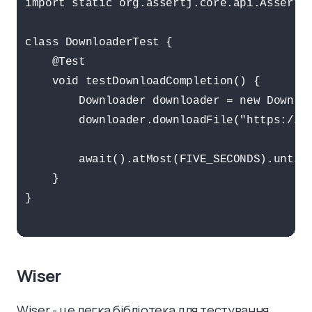
import static org.assertj.core.api.Assertio
class DownloaderTest {

    @Test

    void testDownloadCompletion() {

        Downloader downloader = new Downloa
        downloader.downloadFile("https://ex
        await().atMost(FIVE_SECONDS).until(
    }

}

Wiser
Wiser - це легка бібліотека для тестування