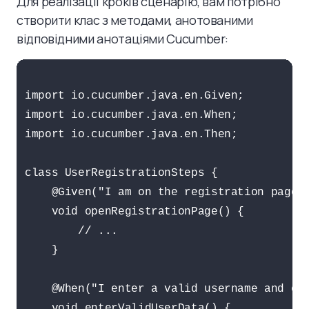
Для реалізації кроків сценарію, вам потрібно
створити клас з методами, анотованими
відповідними анотаціями Cucumber:
import io.cucumber.java.en.Given;

import io.cucumber.java.en.When;

import io.cucumber.java.en.Then;

class UserRegistrationSteps {

    @Given("I am on the registration page")
    void openRegistrationPage() {

        // ...

    }

    @When("I enter a valid username and ema
    void enterValidUserData() {
