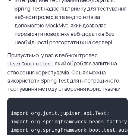
Інтеграційне тестування веб-додатків:
Spring Test надає підтримку для тестування
веб-контролерів та ендпоінтів за
допомогою MockMvc, який дозволяє
перевіряти поведінку веб-додатків без
необхідності розгортати їх на сервері.
Припустимо, у вас є веб-контролер
, який обробляє запити на
UserController
створення користувачів. Ось як можна
використати Spring Test для інтеграційного
тестування методу створення користувача:
import org.junit.jupiter.api.Test;

import org.springframework.beans.factory.an
import org.springframework.boot.test.autoco