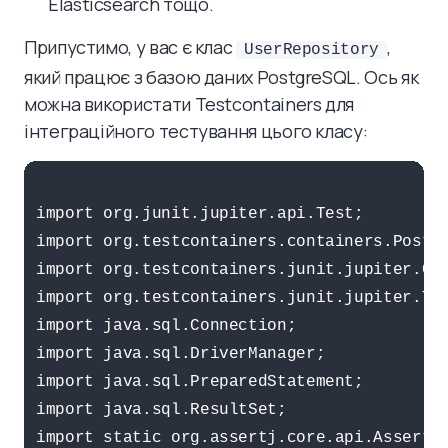
Elasticsearch тощо.
Припустимо, у вас є клас
,
UserRepository
який працює з базою даних PostgreSQL. Ось як
можна використати Testcontainers для
інтеграційного тестування цього класу:
import org.junit.jupiter.api.Test;

import org.testcontainers.containers.Postgr
import org.testcontainers.junit.jupiter.Con
import org.testcontainers.junit.jupiter.Tes
import java.sql.Connection;

import java.sql.DriverManager;

import java.sql.PreparedStatement;

import java.sql.ResultSet;

import static org.assertj.core.api.Assertio