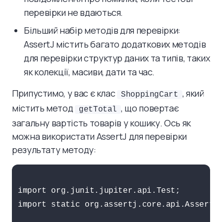
перевірки не вдаються.
Більший набір методів для перевірки:
AssertJ містить багато додаткових методів
для перевірки структур даних та типів, таких
як колекції, масиви, дати та час.
Припустимо, у вас є клас
, який
ShoppingCart
містить метод
, що повертає
getTotal
загальну вартість товарів у кошику. Ось як
можна використати AssertJ для перевірки
результату методу:
import org.junit.jupiter.api.Test;

import static org.assertj.core.api.Assertio