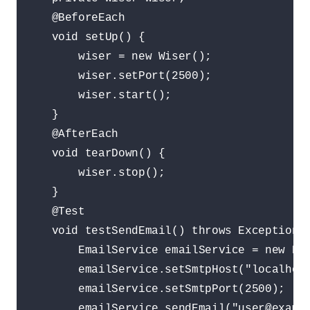
    @BeforeEach

    void setUp() {

        wiser = new Wiser();

        wiser.setPort(2500);

        wiser.start();

    }

    @AfterEach

    void tearDown() {

        wiser.stop();

    }

    @Test

    void testSendEmail() throws Exception {
        EmailService emailService = new Ema
        emailService.setSmtpHost("localhost
        emailService.setSmtpPort(2500);

        emailService.sendEmail("user@exampl