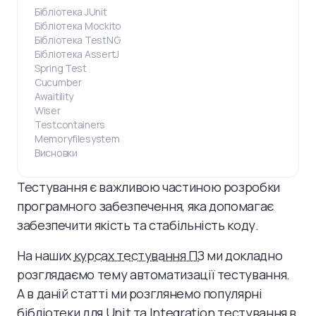
Бібліотека JUnit
Бібліотека Mockito
Бібліотека TestNG
Бібліотека AssertJ
Spring Test
Cucumber
Awaitility
Wiser
Testcontainers
Memoryfilesystem
Висновки
Тестування є важливою частиною розробки
програмного забезпечення, яка допомагає
забезпечити якість та стабільність коду.
На наших
курсах тестування ПЗ
ми докладно
розглядаємо тему автоматизації тестування.
А в даній статті ми розглянемо популярні
бібліотеки для Unit та Integration тестування в