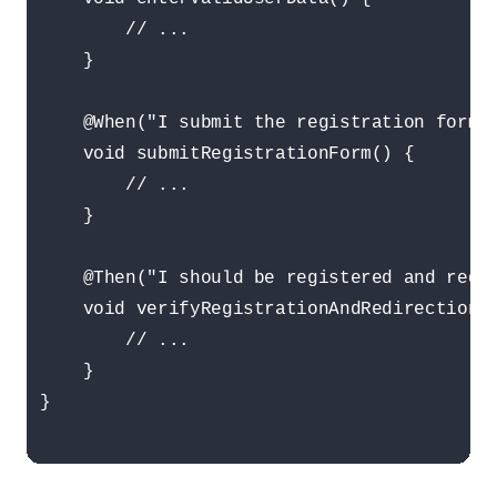
        // ...

    }

    @When("I submit the registration form")
    void submitRegistrationForm() {

        // ...

    }

    @Then("I should be registered and redir
    void verifyRegistrationAndRedirection()
        // ...

    }

}
