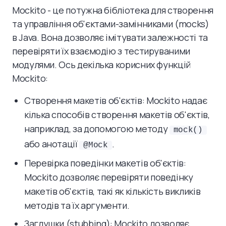
Mockito - це потужна бібліотека для створення
та управління об'єктами-замінниками (mocks)
в Java. Вона дозволяє імітувати залежності та
перевіряти їх взаємодію з тестируваними
модулями. Ось декілька корисних функцій
Mockito:
Створення макетів об'єктів: Mockito надає
кілька способів створення макетів об'єктів,
наприклад, за допомогою методу
mock()
або анотації
.
@Mock
Перевірка поведінки макетів об'єктів:
Mockito дозволяє перевіряти поведінку
макетів об'єктів, такі як кількість викликів
методів та їх аргументи.
Заглушки (stubbing): Mockito дозволяє