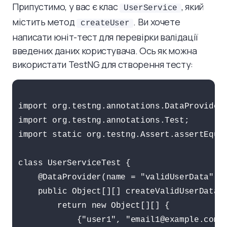
Припустимо, у вас є клас
, який
UserService
містить метод
. Ви хочете
createUser
написати юніт-тест для перевірки валідації
введених даних користувача. Ось як можна
використати TestNG для створення тесту:
import org.testng.annotations.DataProvider;
import org.testng.annotations.Test;

import static org.testng.Assert.assertEqual
class UserServiceTest {

    @DataProvider(name = "validUserData")

    public Object[][] createValidUserData()
        return new Object[][] {

            {"user1", "email1@example.com"}