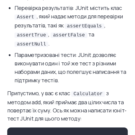
Перевірка результатів: JUnit містить клас
, який надає методи для перевірки
Assert
результатів, такі як
,
assertEquals
,
та
assertTrue
assertFalse
.
assertNull
Параметризовані тести: JUnit дозволяє
виконувати один і той же тест з різними
наборами даних, що полегшує написання та
підтримку тестів.
Припустимо, у вас є клас
з
Calculator
методом add, який приймає два цілих числа та
повертає їх суму. Ось як можна написати юніт-
тест JUnit для цього методу: