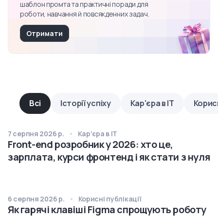
шаблон промта та практичні поради для
роботи, навчання й повсякденних задач.
Отримати
Всі
Історії успіху
Кар'єра в IT
Корисн
7 серпня 2026 р.
Кар'єра в IT
Front-end розробник у 2026: хто це,
зарплата, курси фронтенд і як стати з нуля
6 серпня 2026 р.
Корисні публікації
Як гарячі клавіші Figma спрощують роботу