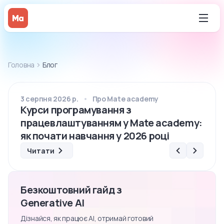
Головна
Блог
3 серпня 2026 р.
Про Mate academy
3 лип
Курси програмування з
Як п
працевлаштуванням у Mate academy:
комп
як почати навчання у 2026 році
мис
Читати
Безкоштовний гайд з
Generative AI
Дізнайся, як працює AI, отримай готовий