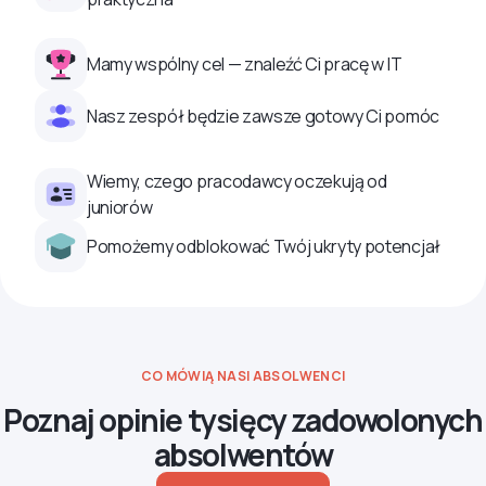
Mamy wspólny cel — znaleźć Ci pracę w IT
Nasz zespół będzie zawsze gotowy Ci pomóc
Wiemy, czego pracodawcy oczekują od
juniorów
Pomożemy odblokować Twój ukryty potencjał
CO MÓWIĄ NASI ABSOLWENCI
Poznaj opinie tysięcy zadowolonych
absolwentów