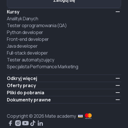
Zaloguj się
Kursy
Analityk Danych
Tester oprogramowania (QA)
Python developer
Front-end developer
Java developer
Full-stack developer
Tester automatyzujący
Specjalista Performance Marketing
Odkryj więcej
Formaty nauczania
Oferty pracy
O nas
Zatrudnij absolwenta
Pliki do pobrania
Ogłoszenie
iOS
Dokumenty prawne
Kariera
Android
Warunki użytkowania
ZATRUDNIAMY
Polityka prywatności
Copyright © 2026 Mate academy
Polityka plików cookies
Umowa publiczna