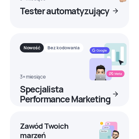
Tester automatyzujący
Nowość
Bez kodowania
3+ miesiące
Specjalista
Performance Marketing
Zawód Twoich
marzeń