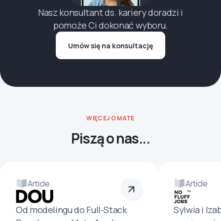
Nasz konsultant ds. kariery doradzi i
pomoże Ci dokonać wyboru.
Umów się na konsultację
WIĘCEJ O MATE
Piszą o nas...
Article
Article
Od modelingu do Full-Stack
Sylwia i Iza