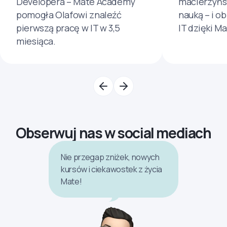
Developera – Mate Academy
macierzyńs
pomogła Olafowi znaleźć
nauką – i o
pierwszą pracę w IT w 3,5
IT dzięki M
miesiąca.
Obserwuj nas w social mediach
Nie przegap zniżek, nowych
kursów i ciekawostek z życia
Mate!