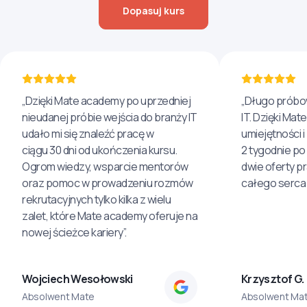
Dopasuj kurs
„Dzięki Mate academy po uprzedniej
„Długo próbo
nieudanej próbie wejścia do branży IT
IT. Dzięki Ma
udało mi się znaleźć pracę w
umiejętności 
ciągu 30 dni od ukończenia kursu.
2 tygodnie po
Ogrom wiedzy, wsparcie mentorów
dwie oferty p
oraz pomoc w prowadzeniu rozmów
całego serca 
rekrutacyjnych tylko kilka z wielu
zalet, które Mate academy oferuje na
nowej ścieżce kariery”.
Wojciech Wesołowski
Krzysztof G.
Absolwent Mate
Absolwent Ma