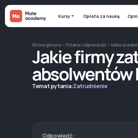
Kursy
Opłata za naukę
Opin
Strona główna
Pytania i odpowiedzi
Mate acade
Jakie firmy za
absolwentów
Temat pytania:
Zatrudnienie
Odpowiedź: