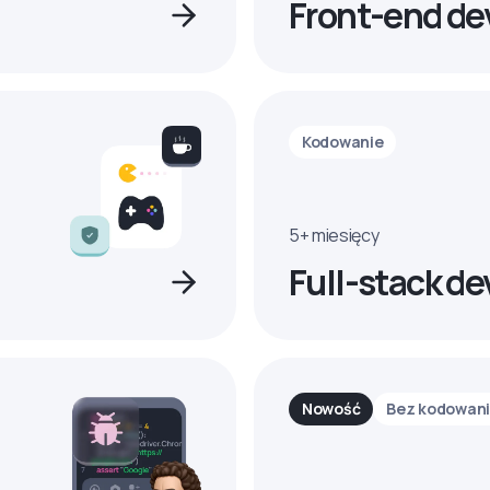
Front-end de
Kodowanie
5+ miesięcy
Full-stack de
Nowość
Bez kodowan