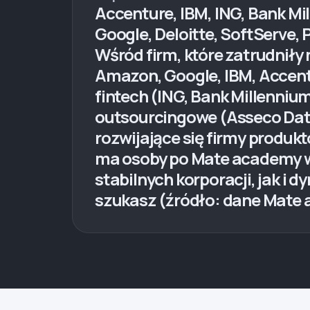
Accenture, IBM, ING, Bank M
Google, Deloitte, SoftServe, P
Wśród firm, które zatrudniły
Amazon, Google, IBM, Accentur
fintech (ING, Bank Millenniu
outsourcingowe (Asseco Dat
rozwijające się firmy produkt
ma osoby po Mate academy w
stabilnych korporacji, jak i
szukasz (źródło: dane Mate