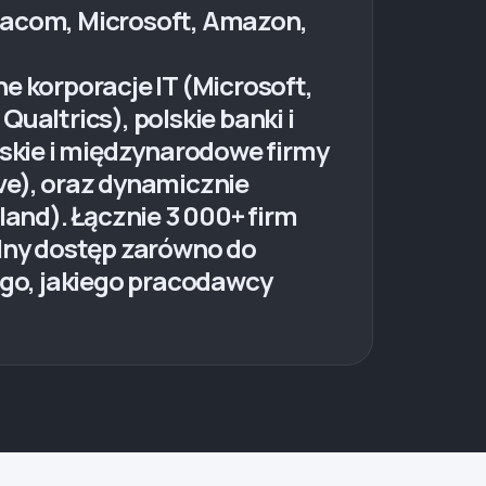
etacom, Microsoft, Amazon,
e korporacje IT (Microsoft,
ualtrics), polskie banki i
lskie i międzynarodowe firmy
e), oraz dynamicznie
land). Łącznie 3 000+ firm
lny dostęp zarówno do
tego, jakiego pracodawcy