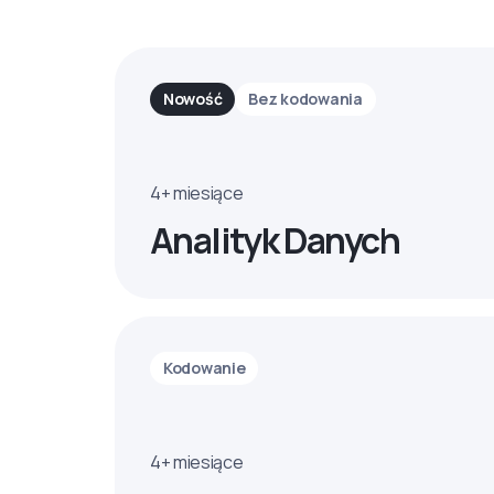
Nowość
Bez kodowania
4+ miesiące
Analityk Danych
Kodowanie
4+ miesiące