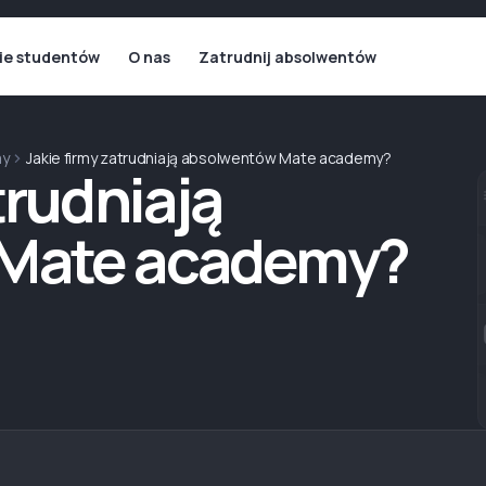
ie studentów
O nas
Zatrudnij absolwentów
my
Jakie firmy zatrudniają absolwentów Mate academy?
trudniają
 Mate academy?