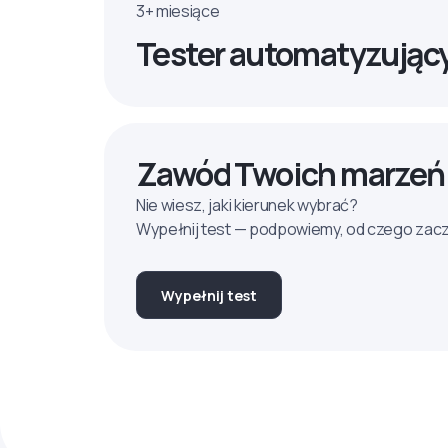
3+ miesiące
Tester automatyzując
Zawód Twoich marzeń
Nie wiesz, jaki kierunek wybrać?
Wypełnij test — podpowiemy, od czego zac
Wypełnij test