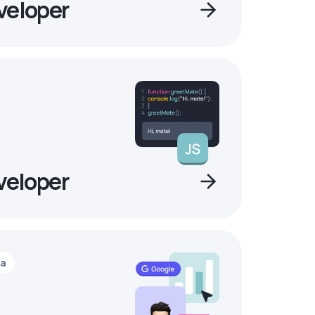
veloper
veloper
ia