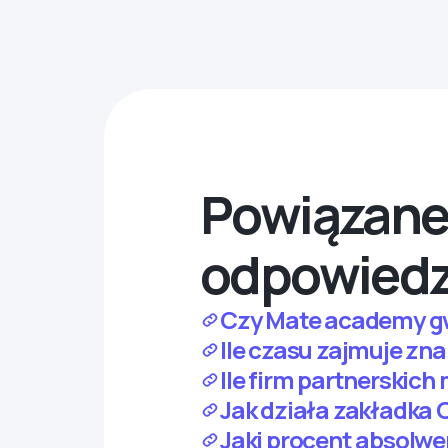
Powiązane 
odpowiedz
Czy Mate academy gw
Ile czasu zajmuje zn
Ile firm partnerskic
Jak działa zakładka 
Jaki procent absolw