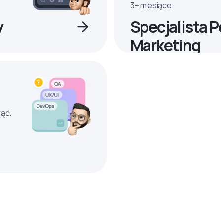
3+ miesiące
y
Specjalista 
Marketing
ząć.