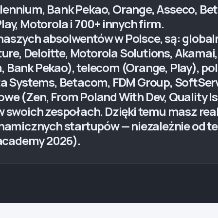
illennium, Bank Pekao, Orange, Asseco, B
lay, Motorola i 700+ innych firm.
 naszych absolwentów w Polsce, są: globaln
e, Deloitte, Motorola Solutions, Akamai, Q
m, Bank Pekao), telecom (Orange, Play), po
a Systems, Betacom, FDM Group, SoftServ
owe (Zen, From Poland With Dev, Quality Is
 swoich zespołach. Dzięki temu masz rea
 dynamicznych startupów — niezależnie od 
 academy 2026).