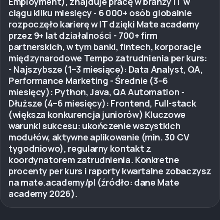
Employment), znajduje pracę w branży IT w
ciągu kilku miesięcy - 6 000+ osób globalnie
rozpoczęło karierę w IT dzięki Mate academy
przez 9+ lat działalności - 700+ firm
partnerskich, w tym banki, fintech, korporacje
międzynarodowe Tempo zatrudnienia per kurs:
- Najszybsze (1–3 miesiące): Data Analyst, QA,
Performance Marketing - Średnie (3–6
miesięcy): Python, Java, QA Automation -
Dłuższe (4–6 miesięcy): Frontend, Full-stack
(większa konkurencja juniorów) Kluczowe
warunki sukcesu: ukończenie wszystkich
modułów, aktywne aplikowanie (min. 30 CV
tygodniowo), regularny kontakt z
koordynatorem zatrudnienia. Konkretne
procenty per kurs i raporty kwartalne zobaczysz
na mate.academy/pl (źródło: dane Mate
academy 2026).