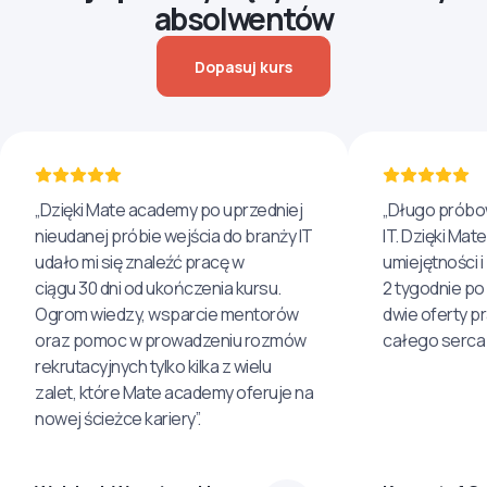
absolwentów
Dopasuj kurs
„Dzięki Mate academy po uprzedniej
„Długo próbo
nieudanej próbie wejścia do branży IT
IT. Dzięki Ma
udało mi się znaleźć pracę w
umiejętności 
ciągu 30 dni od ukończenia kursu.
2 tygodnie po
Ogrom wiedzy, wsparcie mentorów
dwie oferty p
oraz pomoc w prowadzeniu rozmów
całego serca 
rekrutacyjnych tylko kilka z wielu
zalet, które Mate academy oferuje na
nowej ścieżce kariery”.