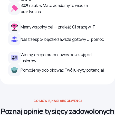
80% nauki w Mate academy to wiedza
praktyczna
Mamy wspólny cel — znaleźć Ci pracę w IT
Nasz zespół będzie zawsze gotowy Ci pomóc
Wiemy, czego pracodawcy oczekują od
juniorów
Pomożemy odblokować Twój ukryty potencjał
CO MÓWIĄ NASI ABSOLWENCI
Poznaj opinie tysięcy zadowolonych