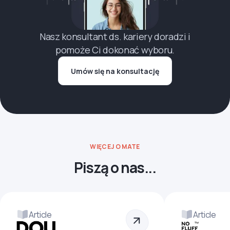
Nasz konsultant ds. kariery doradzi i
pomoże Ci dokonać wyboru.
Umów się na konsultację
WIĘCEJ O MATE
Piszą o nas...
Article
Article