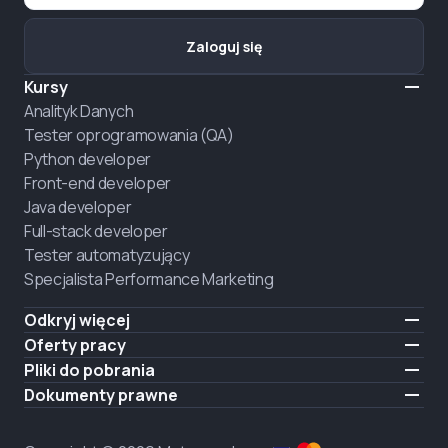
Zaloguj się
Kursy
Analityk Danych
Tester oprogramowania (QA)
Python developer
Front-end developer
Java developer
Full-stack developer
Tester automatyzujący
Specjalista Performance Marketing
Odkryj więcej
Formaty nauczania
Oferty pracy
O nas
Zatrudnij absolwenta
Pliki do pobrania
Ogłoszenie
iOS
Dokumenty prawne
Kariera
Android
Warunki użytkowania
ZATRUDNIAMY
Polityka prywatności