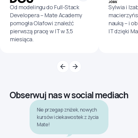
Od modelingu do Full-Stack
Sylwia i Iza
Developera – Mate Academy
macierzyńs
pomogła Olafowi znaleźć
nauką – i o
pierwszą pracę w IT w 3,5
IT dzięki M
miesiąca.
Obserwuj nas w social mediach
Nie przegap zniżek, nowych
kursów i ciekawostek z życia
Mate!