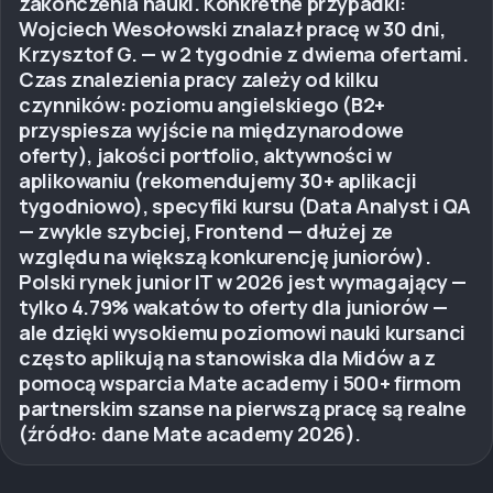
zakończenia nauki. Konkretne przypadki:
Wojciech Wesołowski znalazł pracę w 30 dni,
Krzysztof G. — w 2 tygodnie z dwiema ofertami.
Czas znalezienia pracy zależy od kilku
czynników: poziomu angielskiego (B2+
przyspiesza wyjście na międzynarodowe
oferty), jakości portfolio, aktywności w
aplikowaniu (rekomendujemy 30+ aplikacji
tygodniowo), specyfiki kursu (Data Analyst i QA
— zwykle szybciej, Frontend — dłużej ze
względu na większą konkurencję juniorów).
Polski rynek junior IT w 2026 jest wymagający —
tylko 4.79% wakatów to oferty dla juniorów —
ale dzięki wysokiemu poziomowi nauki kursanci
często aplikują na stanowiska dla Midów a z
pomocą wsparcia Mate academy i 500+ firmom
partnerskim szanse na pierwszą pracę są realne
(źródło: dane Mate academy 2026).