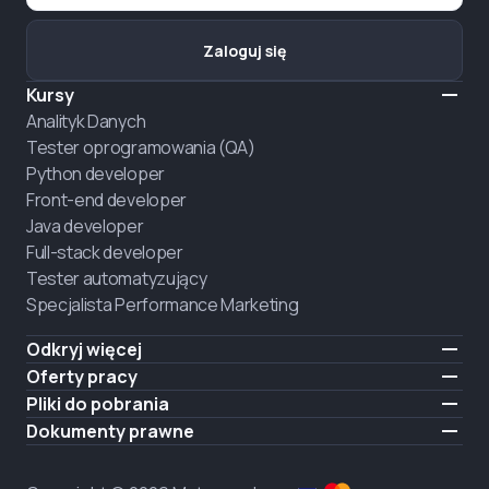
Zaloguj się
Kursy
Analityk Danych
Tester oprogramowania (QA)
Python developer
Front-end developer
Java developer
Full-stack developer
Tester automatyzujący
Specjalista Performance Marketing
Odkryj więcej
Formaty nauczania
Oferty pracy
O nas
Zatrudnij absolwenta
Pliki do pobrania
Ogłoszenie
iOS
Dokumenty prawne
Kariera
Android
Warunki użytkowania
ZATRUDNIAMY
Polityka prywatności