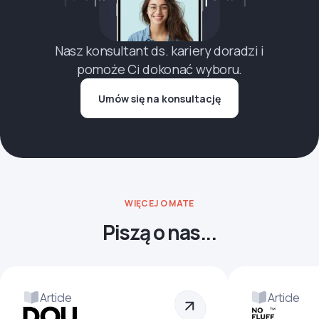
Nasz konsultant ds. kariery doradzi i
pomoże Ci dokonać wyboru.
Umów się na konsultację
WIĘCEJ O MATE
Piszą o nas...
Article
Article