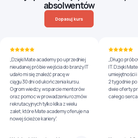
absolwentów
Dopasuj kurs
„Dzięki Mate academy po uprzedniej
„Długo próbo
nieudanej próbie wejścia do branży IT
IT. Dzięki Ma
udało mi się znaleźć pracę w
umiejętności 
ciągu 30 dni od ukończenia kursu.
2 tygodnie po
Ogrom wiedzy, wsparcie mentorów
dwie oferty p
oraz pomoc w prowadzeniu rozmów
całego serca 
rekrutacyjnych tylko kilka z wielu
zalet, które Mate academy oferuje na
nowej ścieżce kariery”.