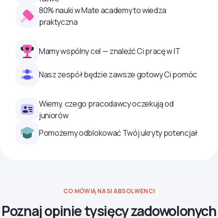
80% nauki w Mate academy to wiedza
praktyczna
Mamy wspólny cel — znaleźć Ci pracę w IT
Nasz zespół będzie zawsze gotowy Ci pomóc
Wiemy, czego pracodawcy oczekują od
juniorów
Pomożemy odblokować Twój ukryty potencjał
CO MÓWIĄ NASI ABSOLWENCI
Poznaj opinie tysięcy zadowolonych