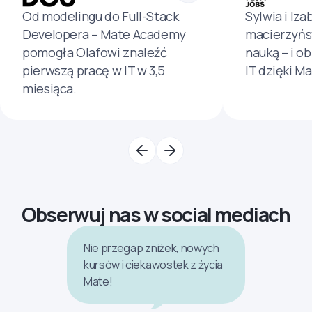
Od modelingu do Full-Stack
Sylwia i Iza
Developera – Mate Academy
macierzyńs
pomogła Olafowi znaleźć
nauką – i o
pierwszą pracę w IT w 3,5
IT dzięki M
miesiąca.
Obserwuj nas w social mediach
Nie przegap zniżek, nowych
kursów i ciekawostek z życia
Mate!