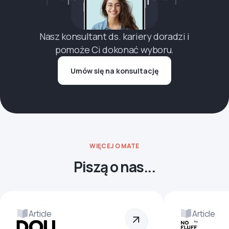
Nasz konsultant ds. kariery doradzi i
pomoże Ci dokonać wyboru.
Umów się na konsultację
WIĘCEJ O MATE
Piszą o nas...
Article
Article