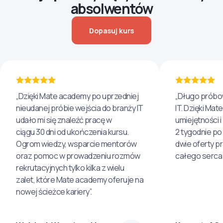
absolwentów
Dopasuj kurs
„Dzięki Mate academy po uprzedniej
„Długo próbo
nieudanej próbie wejścia do branży IT
IT. Dzięki Ma
udało mi się znaleźć pracę w
umiejętności 
ciągu 30 dni od ukończenia kursu.
2 tygodnie po
Ogrom wiedzy, wsparcie mentorów
dwie oferty p
oraz pomoc w prowadzeniu rozmów
całego serca 
rekrutacyjnych tylko kilka z wielu
zalet, które Mate academy oferuje na
nowej ścieżce kariery”.