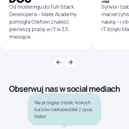
Od modelingu do Full-Stack
Sylwia i Iza
Developera – Mate Academy
macierzyńs
pomogła Olafowi znaleźć
nauką – i o
pierwszą pracę w IT w 3,5
IT dzięki M
miesiąca.
Obserwuj nas w social mediach
Nie przegap zniżek, nowych
kursów i ciekawostek z życia
Mate!