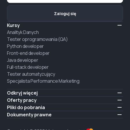
Zaloguj się
Kursy
Analityk Danych
Tester oprogramowania (QA)
Python developer
Front-end developer
Java developer
Full-stack developer
Tester automatyzujący
Specjalista Performance Marketing
Odkryj więcej
Formaty nauczania
Oferty pracy
O nas
Zatrudnij absolwenta
Pliki do pobrania
Ogłoszenie
iOS
Dokumenty prawne
Kariera
Android
Warunki użytkowania
ZATRUDNIAMY
Polityka prywatności