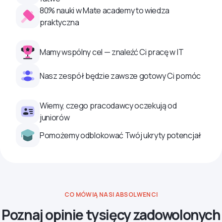
80% nauki w Mate academy to wiedza
praktyczna
Mamy wspólny cel — znaleźć Ci pracę w IT
Nasz zespół będzie zawsze gotowy Ci pomóc
Wiemy, czego pracodawcy oczekują od
juniorów
Pomożemy odblokować Twój ukryty potencjał
CO MÓWIĄ NASI ABSOLWENCI
Poznaj opinie tysięcy zadowolonych