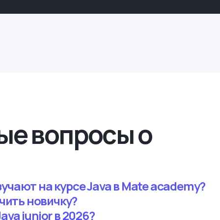
ые вопросы о
учают на курсе Java в Mate academy?
учить новичку?
va junior в 2026?