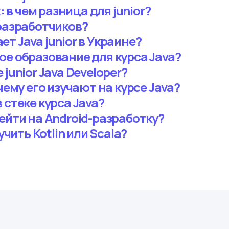
t: в чем разница для junior?
-разработчиков?
т Java junior в Украине?
ое образование для курса Java?
junior Java Developer?
чему его изучают на курсе Java?
 стеке курса Java?
ейти на Android-разработку?
учить Kotlin или Scala?