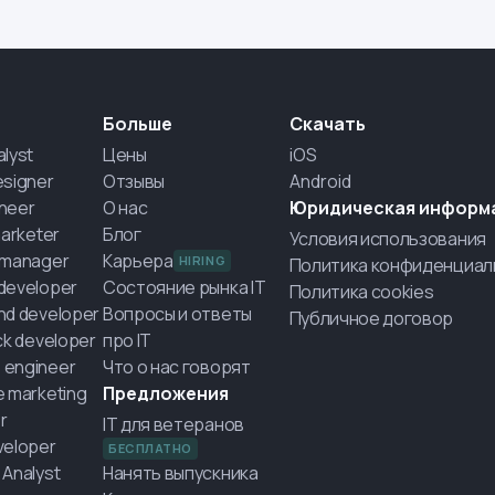
Больше
Скачать
alyst
Цены
iOS
esigner
Отзывы
Android
neer
О нас
Юридическая информ
marketer
Блог
Условия использования
 manager
Карьера
HIRING
Политика конфиденциал
developer
Состояние рынка IT
Политика cookies
nd developer
Вопросы и ответы
Публичное договор
ack developer
про IT
 engineer
Что о нас говорят
e marketing
Предложения
r
IT для ветеранов
veloper
БЕСПЛАТНО
 Analyst
Нанять выпускника