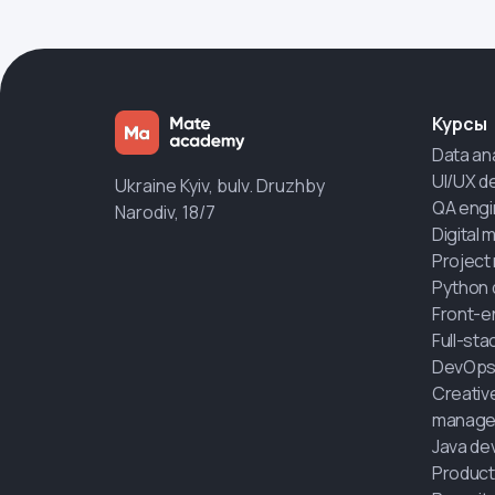
Курсы
Data an
UI/UX d
Ukraine Kyiv, bulv. Druzhby
QA engi
Narodiv, 18/7
Digital 
Project
Python 
Front-e
Full-st
DevOps
Creativ
manage
Java de
Product