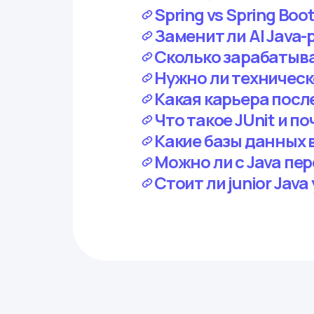
Spring vs Spring Boo
Заменит ли AI Java
Сколько зарабатывае
Нужно ли техническ
Какая карьера после 
Что такое JUnit и по
Какие базы данных в
Можно ли с Java пер
Стоит ли junior Java 