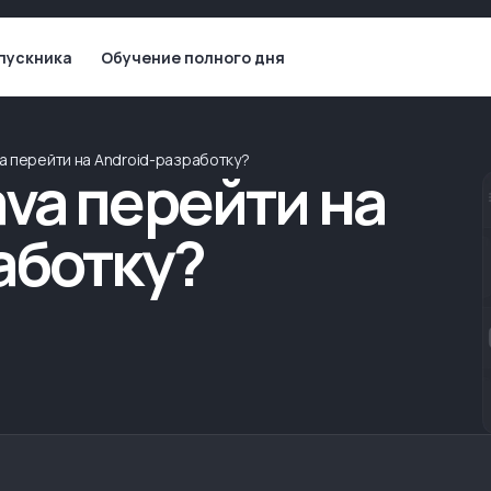
пускника
Обучение полного дня
va перейти на Android-разработку?
ava перейти на
аботку?