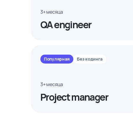
3+ месяца
QA engineer
Популярная
Без кодинга
3+ месяца
Project manager