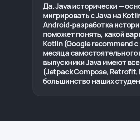
Да. Java исторически — осн
мигрировать с Java на Kotlin
Android-разработка историче
поможет понять, какой вар
Kotlin (Google recommend с 
месяца самостоятельного и
выпускники Java имеют все
(Jetpack Compose, Retrofi
большинство наших студен