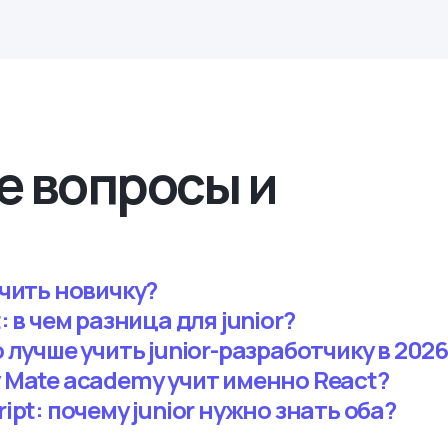
е вопросы и
учить новичку?
t: в чем разница для junior?
о лучше учить junior-разработчику в 202
у Mate academy учит именно React?
ript: почему junior нужно знать оба?