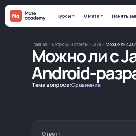
Курсы
О Mate
Нанять вы
Главная
Вопросы и ответы
Java
Можно ли с Ja
Можно ли с J
Android-разр
Тема вопроса:
Сравнение
Ответ: