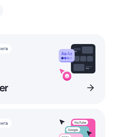
инга
er
инга