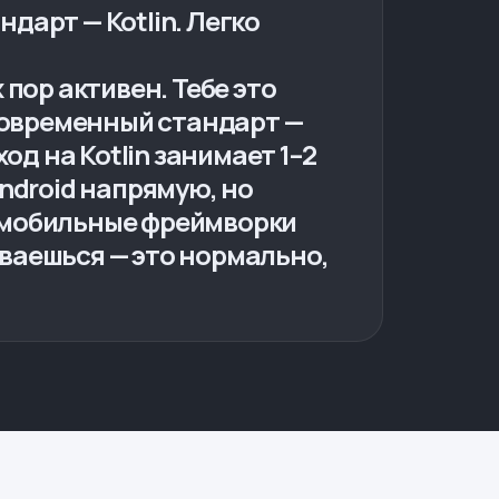
дарт — Kotlin. Легко
 пор активен. Тебе это
Современный стандарт —
ход на Kotlin занимает 1–2
ndroid напрямую, но
+ мобильные фреймворки
еваешься — это нормально,