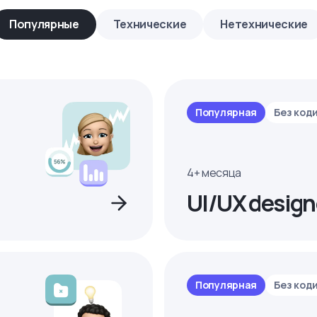
Популярные
Технические
Нетехнические
Популярная
Без код
4+ месяца
UI/UX design
Популярная
Без код