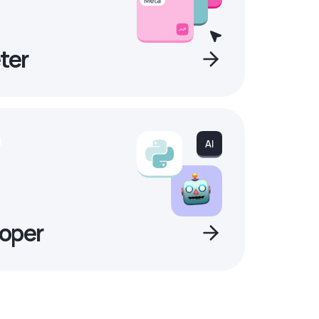
ter
oper