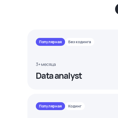
Популярная
Без кодинга
3+ месяца
Data analyst
Популярная
Кодинг