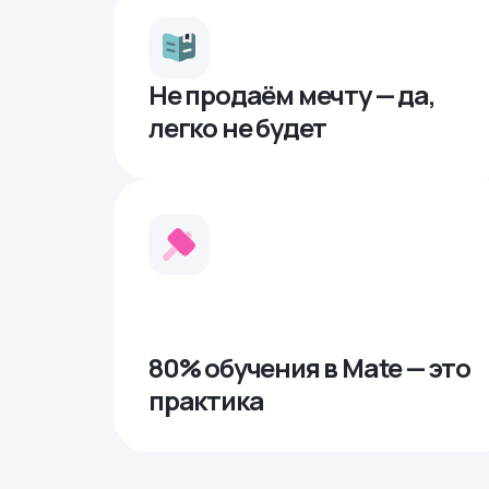
Не продаём мечту — да,
легко не будет
80% обучения в Mate — это
практика