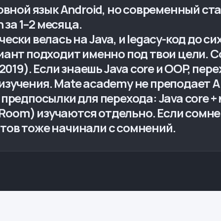
овной язык Android, но современный стан
 за 1–2 месяца.
ски велась на Java, и legacy-код до сих
иант подходит именно под твои цели. 
2019). Если знаешь Java core и OOP, пере
зучения. Mate academy не преподает A
 предпосылки для перехода: Java core 
t, Room) изучаются отдельно. Если сомн
тов тоже начинали с сомнений.