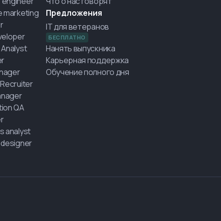
 engineer
Что о нас говорят
e marketing
Предложения
r
IT для ветеранов
veloper
БЕСПЛАТНО
 Analyst
Нанять выпускника
er
Карьерная поддержка
nager
Обучение полного дня
 Recruiter
nager
ion QA
r
s analyst
 designer