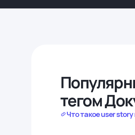
Популярн
тегом До
Что такое user story 