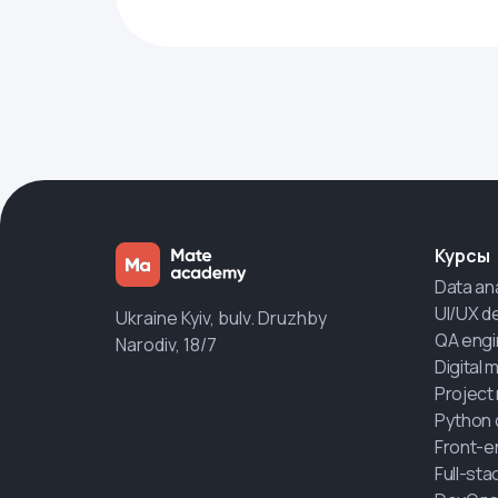
Курсы
Data an
UI/UX d
Ukraine Kyiv, bulv. Druzhby
QA engi
Narodiv, 18/7
Digital 
Project
Python 
Front-e
Full-st