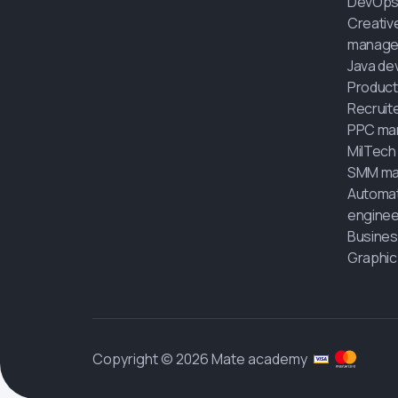
DevOps
Creativ
manage
Java de
Product
Recruit
PPC ma
MilTech
SMM ma
Automat
enginee
Busines
Graphic
Copyright © 2026 Mate academy