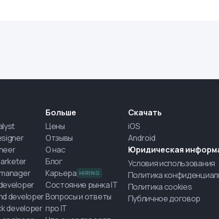
Больше
Скачать
alyst
Цены
iOS
esigner
Отзывы
Android
neer
О нас
Юридическая информ
marketer
Блог
Условия использования
 manager
Карьера
HIRING
Политика конфиденциал
developer
Состояние рынка IT
Политика cookies
nd developer
Вопросы и ответы
Публичное договор
ack developer
про IT