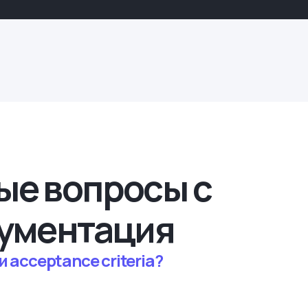
ые вопросы с
кументация
и acceptance criteria?