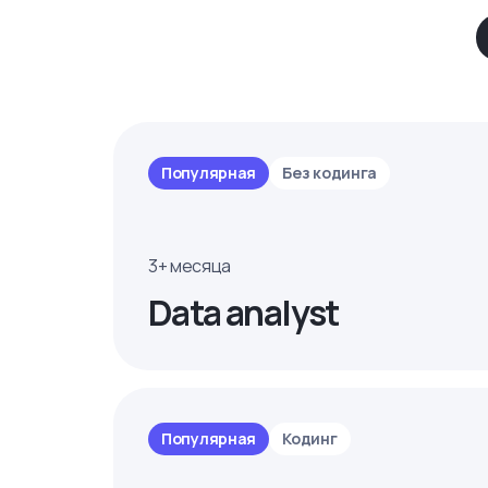
Популярная
Без кодинга
3+ месяца
Data analyst
Популярная
Кодинг