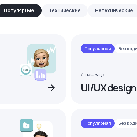
Популярные
Технические
Нетехнические
Популярная
Без код
4+ месяца
UI/UX design
Популярная
Без код