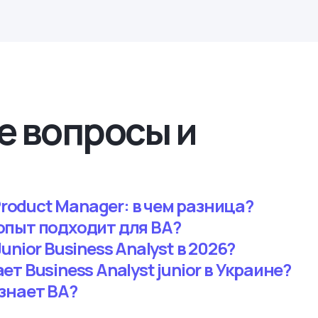
е вопросы и
 Product Manager: в чем разница?
опыт подходит для BA?
unior Business Analyst в 2026?
т Business Analyst junior в Украине?
знает BA?