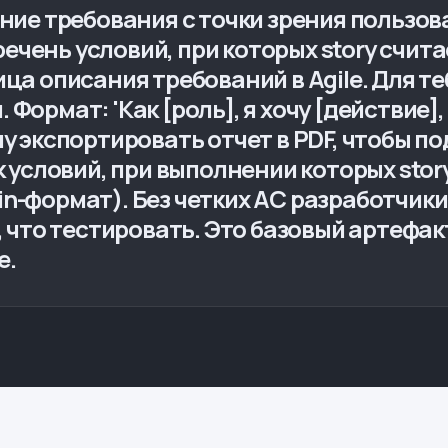
ние требования с точки зрения пользоват
перечень условий, при которых story счи
ица описания требований в Agile. Для те
Формат: 'Как [роль], я хочу [действие],
чу экспортировать отчет в PDF, чтобы п
ок условий, при выполнении которых st
erkin-формат). Без четких AC разработчик
ь, что тестировать. Это базовый артефак
е.