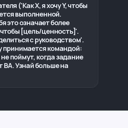
еля ('Как X, я хочу Y, чтобы
тается выполненной.
бя это означает более
 чтобы [цель/ценность]'.
оделиться с руководством'.
ory принимается командой:
и не поймут, когда задание
т BA. Узнай больше на