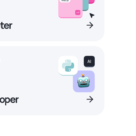
ter
oper