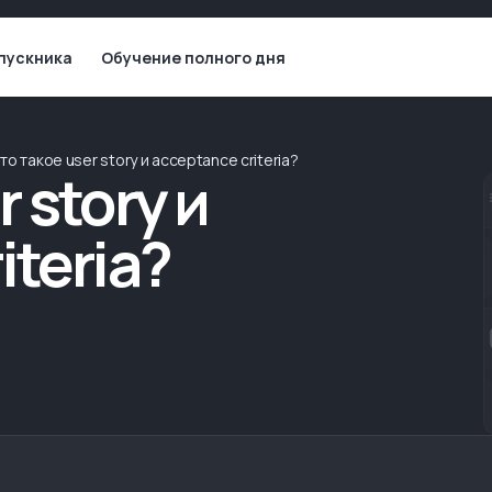
пускника
Обучение полного дня
то такое user story и acceptance criteria?
 story и
iteria?