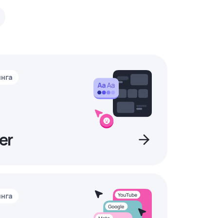
инга
er
инга