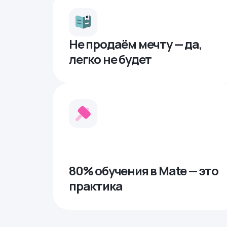
Не продаём мечту — да,
легко не будет
80% обучения в Mate — это
практика