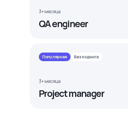
3+ месяца
QA engineer
Популярная
Без кодинга
3+ месяца
Project manager