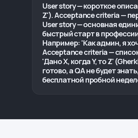
User story — короткое описа
Z'). Acceptance criteria — 
User story — основная един
быстрый старт в профессии. 
Например: 'Как админ, я хо
Acceptance criteria — спис
'Дано X, когда Y, то Z' (Gh
готово, а QA не будет знат
бесплатной пробной недел