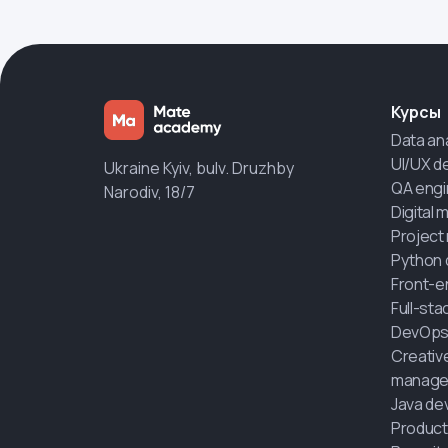
Курсы
Data an
UI/UX d
Ukraine Kyiv, bulv. Druzhby
QA engi
Narodiv, 18/7
Digital 
Project
Python 
Front-e
Full-st
DevOps
Creativ
manage
Java de
Product