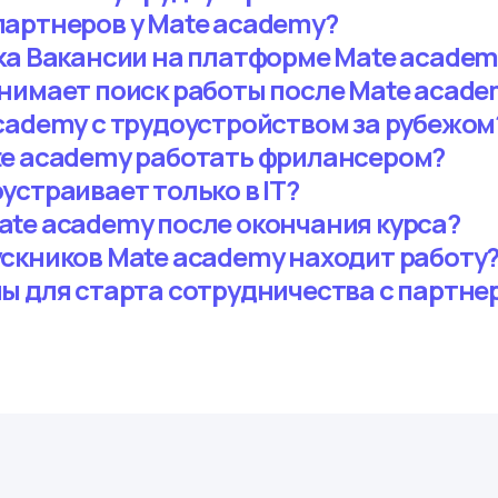
артнеров у Mate academy?
ка Вакансии на платформе Mate academ
нимает поиск работы после Mate acade
cademy с трудоустройством за рубежом
te academy работать фрилансером?
устраивает только в ІТ?
te academy после окончания курса?
скников Mate academy находит работу
ы для старта сотрудничества с партне