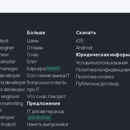
Больше
Скачать
alyst
Цены
iOS
esigner
Отзывы
Android
neer
О нас
Юридическая информ
marketer
Блог
Условия использования
 manager
Карьера
HIRING
Политика конфиденциал
developer
Состояние рынка IT
Политика cookies
nd developer
Вопросы и ответы
Публичное договор
ack developer
про IT
 engineer
Что о нас говорят
e marketing
Предложения
r
IT для ветеранов
veloper
БЕСПЛАТНО
 Analyst
Нанять выпускника