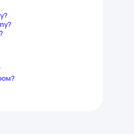
y?
my?
?
?
ром?