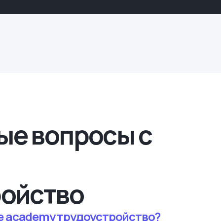
ые вопросы с
ройство
e academy трудоустройство?