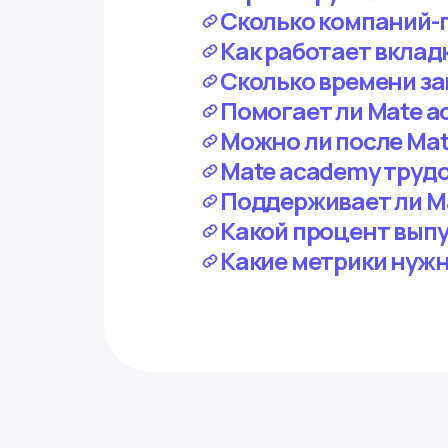
Сколько компаний-п
Как работает вклад
Сколько времени за
Помогает ли Mate a
Можно ли после Ma
Mate academy трудо
Поддерживает ли Ma
Какой процент выпу
Какие метрики нужн