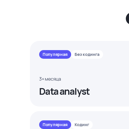
Популярная
Без кодинга
3+ месяца
Data analyst
Популярная
Кодинг