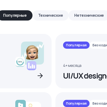
Популярные
Технические
Нетехнические
Популярная
Без код
4+ месяца
UI/UX design
Популярная
Без код