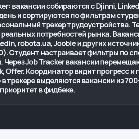
r: вакансии собираются с Djinni, LinkedI
 день и сортируются по фильтрам студе
рсональный трекер трудоустройства. Те
г реальных потребностей рынка. Вакан
kedIn, robota.ua, Jooble и других источн
17:00). Студент настраивает фильтры по 
 Через Job Tracker вакансии перемещаю
Task, Offer. Координатор видит прогресс
 в трекере выделяются вакансии из 70
приоритет в фидбеке.