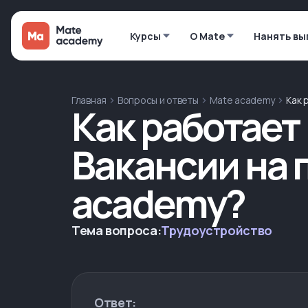
Курсы
О Mate
Нанять вы
Главная
Вопросы и ответы
Mate academy
Как 
Как работает
Вакансии на 
academy?
Тема вопроса:
Трудоустройство
Ответ: