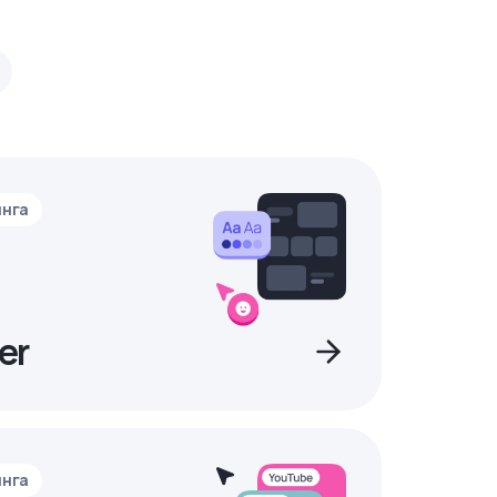
инга
er
инга