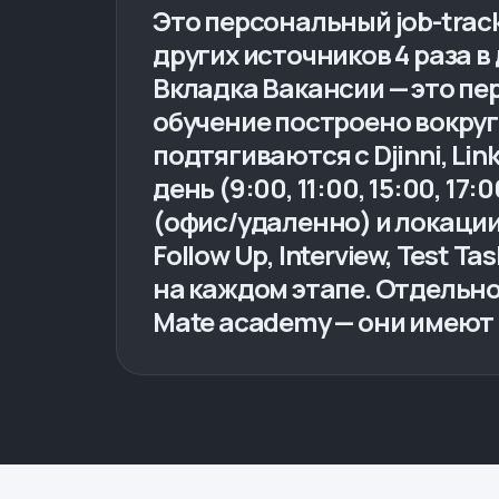
Это персональный job-tracke
других источников 4 раза в
Вкладка Вакансии — это пе
обучение построено вокру
подтягиваются с Djinni, Lin
день (9:00, 11:00, 15:00, 
(офис/удаленно) и локации.
Follow Up, Interview, Test 
на каждом этапе. Отдельно
Mate academy — они имеют 