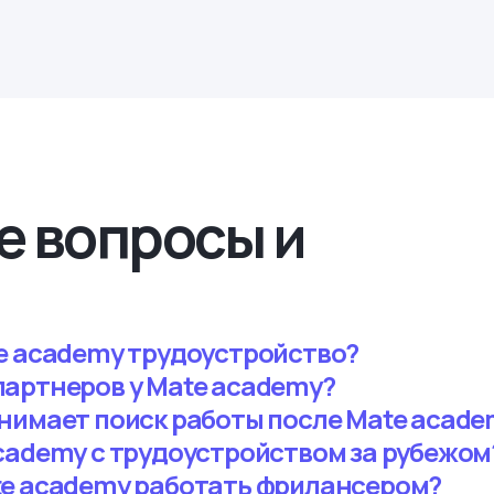
е вопросы и
e academy трудоустройство?
артнеров у Mate academy?
нимает поиск работы после Mate acade
cademy с трудоустройством за рубежом
te academy работать фрилансером?