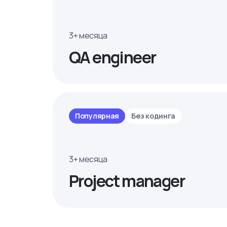
3+ месяца
QA engineer
Популярная
Без кодинга
3+ месяца
Project manager