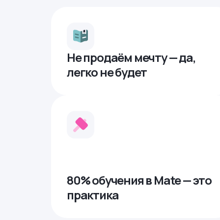
Не продаём мечту — да,
легко не будет
80% обучения в Mate — это
практика