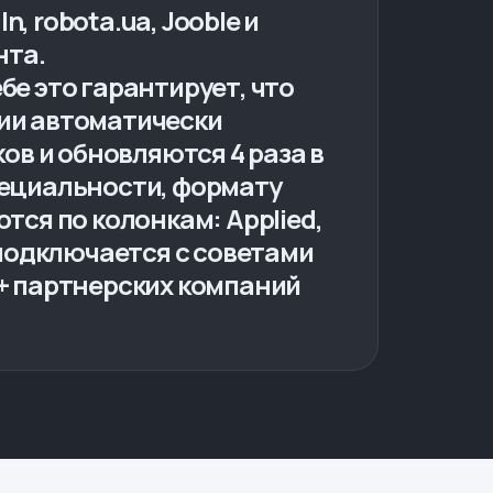
n, robota.ua, Jooble и
нта.
бе это гарантирует, что
сии автоматически
иков и обновляются 4 раза в
специальности, формату
тся по колонкам: Applied,
 и подключается с советами
0+ партнерских компаний