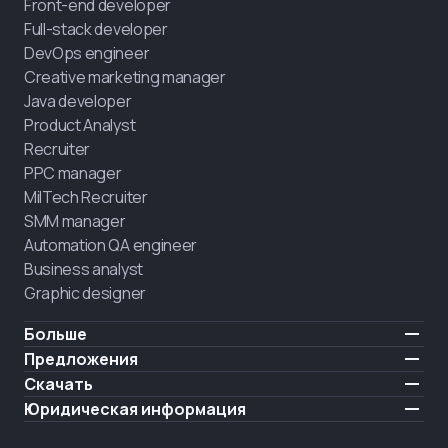
Front-end developer
Full-stack developer
DevOps engineer
Creative marketing manager
Java developer
Product Analyst
Recruiter
PPC manager
MilTech Recruiter
SMM manager
Automation QA engineer
Business analyst
Graphic designer
Больше
Цены
Предложения
Отзывы
IT для ветеранов
Скачать
БЕСПЛАТНО
О нас
Нанять выпускника
iOS
Юридическая информация
Блог
Карьерная поддержка
Android
Условия использования