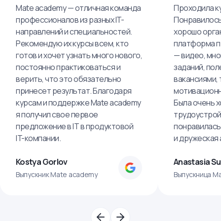
Mate academy — отличная команда
Проходила ку
профессионалов из разных IT-
Понравилось,
направлений и специальностей.
хорошо орга
Рекомендую их курсы всем, кто
платформа п
готов и хочет узнать много нового,
— видео, мно
постоянно практиковаться и
заданий, пол
верить, что это обязательно
вакансиями, 
принесет результат. Благодаря
мотивационн
курсам и поддержке Mate academy
Была очень х
я получил свое первое
трудоустрой
предложение в IT в продуктовой
понравилась
IT-компании.
и дружеская
Kostya Gorlov
Anastasia S
Выпускник Mate academy
Выпускница M