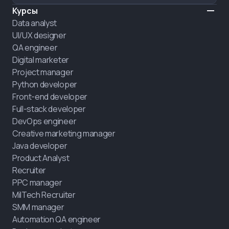
Курсы
Data analyst
UI/UX designer
QA engineer
Digital marketer
Project manager
Python developer
Front-end developer
Full-stack developer
DevOps engineer
Creative marketing manager
Java developer
Product Analyst
Recruiter
PPC manager
MilTech Recruiter
SMM manager
Automation QA engineer