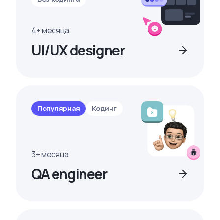
4+ месяца
UI/UX designer
Популярная
Кодинг
3+ месяца
QA engineer