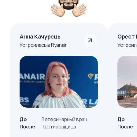
Анна Качурець
Орест 
Устроилась в Ryanair
Устроил
До
Ветеринарный врач
До
После
Тестировщица
После