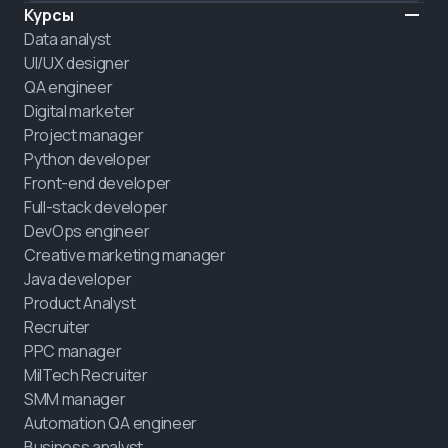
Курсы
Data analyst
UI/UX designer
QA engineer
Digital marketer
Project manager
Python developer
Front-end developer
Full-stack developer
DevOps engineer
Creative marketing manager
Java developer
Product Analyst
Recruiter
PPC manager
MilTech Recruiter
SMM manager
Automation QA engineer
Business analyst