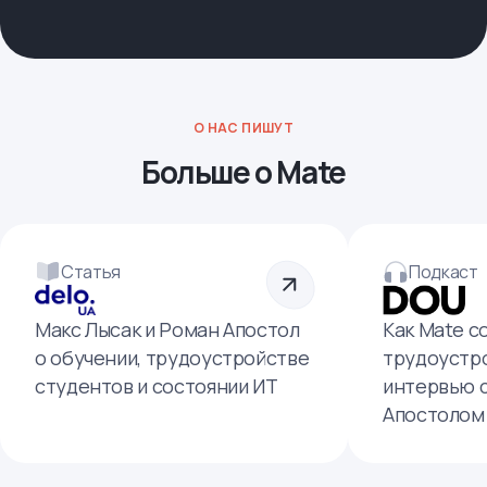
О НАС ПИШУТ
Больше о Mate
Статья
Подкаст
Макс Лысак и Роман Апостол
Как Mate с
о обучении, трудоустройстве
трудоустро
студентов и состоянии ИТ
интервью 
Апостолом