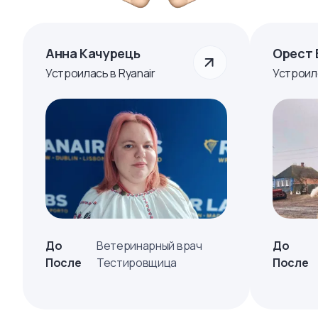
Анна Качурець
Орест 
Устроилась в Ryanair
Устроил
До
Ветеринарный врач
До
После
Тестировщица
После