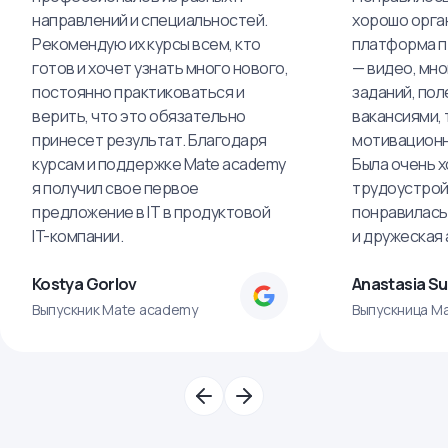
направлений и специальностей.
хорошо орга
Рекомендую их курсы всем, кто
платформа п
готов и хочет узнать много нового,
— видео, мно
постоянно практиковаться и
заданий, пол
верить, что это обязательно
вакансиями, 
принесет результат. Благодаря
мотивационн
курсам и поддержке Mate academy
Была очень х
я получил свое первое
трудоустрой
предложение в IT в продуктовой
понравилась
IT-компании.
и дружеская
Kostya Gorlov
Anastasia S
Выпускник Mate academy
Выпускница M