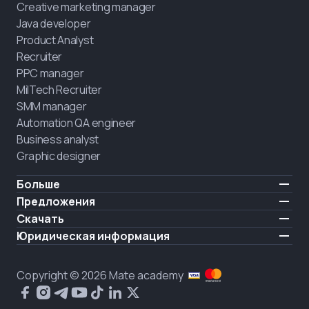
Creative marketing manager
Java developer
Product Analyst
Recruiter
PPC manager
MilTech Recruiter
SMM manager
Automation QA engineer
Business analyst
Graphic designer
Больше
Цены
Предложения
Отзывы
IT для ветеранов
Скачать
БЕСПЛАТНО
О нас
Нанять выпускника
iOS
Юридическая информация
Блог
Карьерная поддержка
Android
Условия использования
Карьера
Обучение полного дня
Политика конфиденциальности
HIRING
Copyright © 2026 Mate academy
Состояние рынка IT
Политика cookies
Вопросы и ответы про IT
Публичное договор