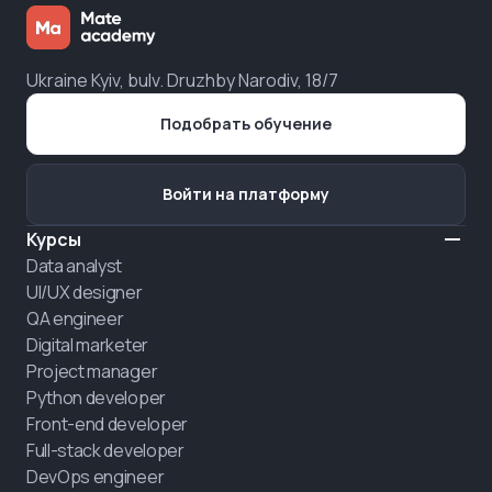
Ukraine Kyiv, bulv. Druzhby Narodiv, 18/7
Подобрать обучение
Войти на платформу
Курсы
Data analyst
UI/UX designer
QA engineer
Digital marketer
Project manager
Python developer
Front-end developer
Full-stack developer
DevOps engineer