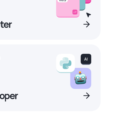
ter
oper