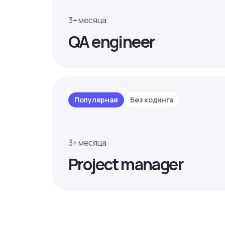
3+ месяца
QA engineer
Популярная
Без кодинга
3+ месяца
Project manager