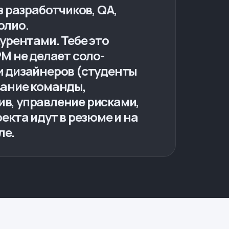
 разработчиков, QA,
олио.
урентами. Тебе это
PM не делает соло-
и дизайнеров (студенты
вание команды,
ив, управление рисками,
екта идут в резюме и на
ле.