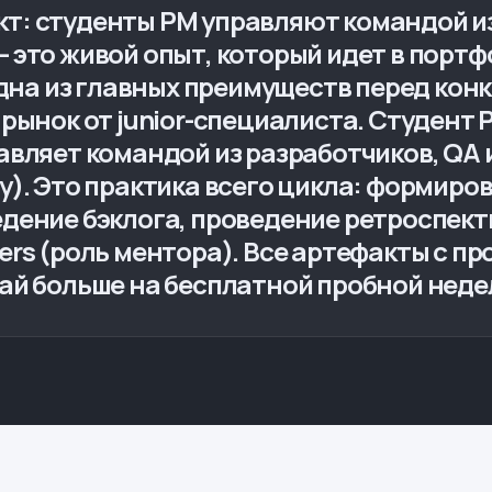
т: студенты PM управляют командой из
 это живой опыт, который идет в портф
одна из главных преимуществ перед конк
рынок от junior-специалиста. Студент 
авляет командой из разработчиков, QA 
y). Это практика всего цикла: формиро
дение бэклога, проведение ретроспект
rs (роль ментора). Все артефакты с про
ай больше на бесплатной пробной неде