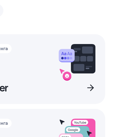
инга
er
инга