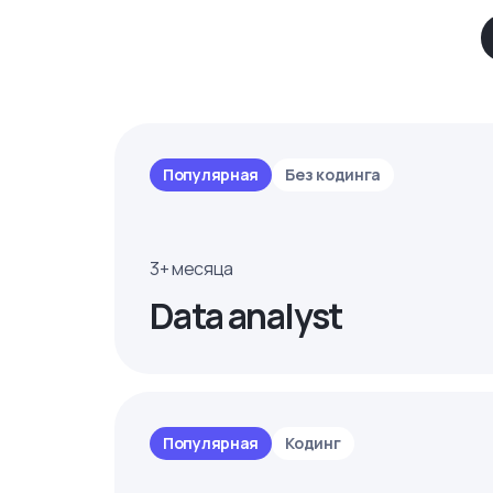
Популярная
Без кодинга
3+ месяца
Data analyst
Популярная
Кодинг