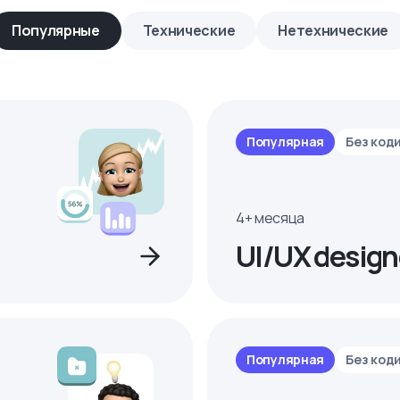
Популярные
Технические
Нетехнические
Популярная
Без код
4+ месяца
UI/UX design
Популярная
Без код