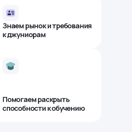
Знаем рынок и требования
к джуниорам
Помогаем раскрыть
способности к обучению