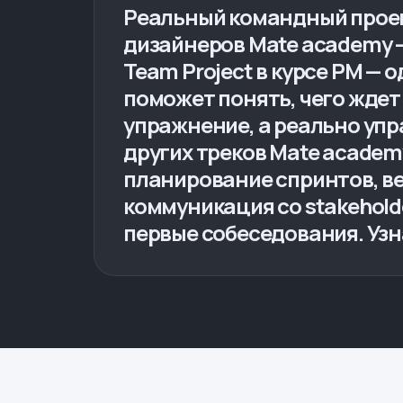
Реальный командный проек
дизайнеров Mate academy —
Team Project в курсе PM — 
поможет понять, чего ждет 
упражнение, а реально упр
других треков Mate academ
планирование спринтов, ве
коммуникация со stakeholde
первые собеседования. Узн