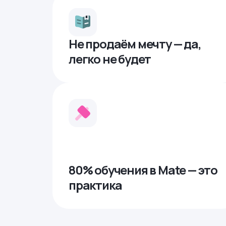
Не продаём мечту — да,
легко не будет
80% обучения в Mate — это
практика