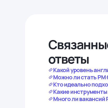
Связанны
ответы
Какой уровень англ
Можно ли стать PM 
Кто идеально подхо
Какие инструменты 
Много ли вакансий P