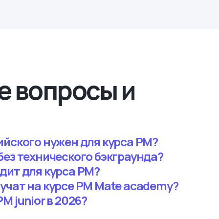
е вопросы и
ийского нужен для курса PM?
без технического бэкграунда?
дит для курса PM?
учат на курсе PM Mate academy?
M junior в 2026?