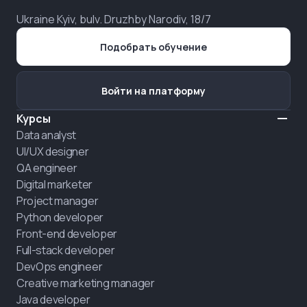
Ukraine Kyiv, bulv. Druzhby Narodiv, 18/7
Подобрать обучение
Войти на платформу
Курсы
Data analyst
UI/UX designer
QA engineer
Digital marketer
Project manager
Python developer
Front-end developer
Full-stack developer
DevOps engineer
Creative marketing manager
Java developer