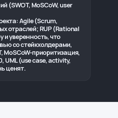
аний (SWOT, MoSCoW, user
кта: Agile (Scrum,
ых отраслей; RUP (Rational
ру и уверенность, что
рвью со стейкхолдерами,
T, MoSCoW-приоритизация,
 UML (use case, activity,
нь ценят.