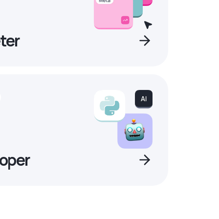
ter
oper