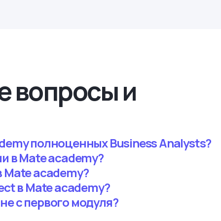
е вопросы и
ademy полноценных Business Analysts?
ии в Mate academy?
в Mate academy?
ect в Mate academy?
не с первого модуля?