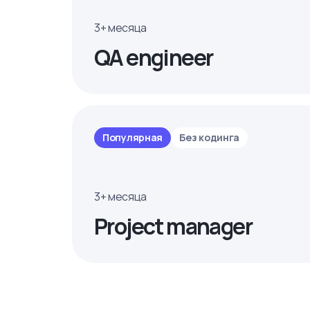
3+ месяца
QA engineer
Популярная
Без кодинга
3+ месяца
Project manager