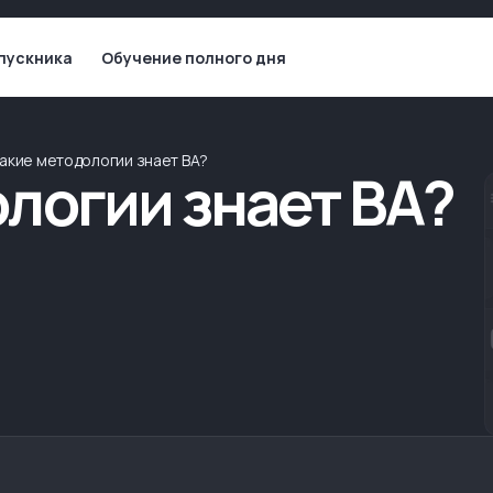
пускника
Обучение полного дня
акие методологии знает BA?
логии знает BA?