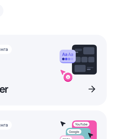
инга
er
инга