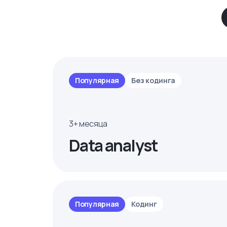
Популярная
Без кодинга
3+ месяца
Data analyst
Популярная
Кодинг