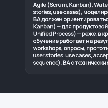
Agile (Scrum, Kanban), Wat
stories, use cases), модели
BA должен ориентироваться
Kanban) — для продуктовой 
Unified Process) — реже, в к
обучение работает на резу
workshops, опросы, прото
user stories, use cases, acc
sequence). BA с техническ