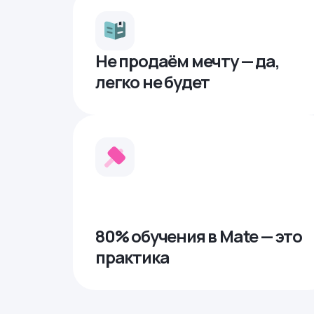
Не продаём мечту — да,
легко не будет
80% обучения в Mate — это
практика