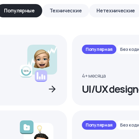
Популярные
Технические
Нетехнические
Популярная
Без код
4+ месяца
UI/UX design
Популярная
Без код