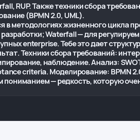
erfall, RUP. Также техники сбора требов
рование (BPMN 2.0, UML).
 в методологиях жизненного цикла прое
разработки; Waterfall — для регулируем
рупных enterprise. Тебе это дает структу
льтат. Техники сбора требований: инте
типирование, наблюдение. Анализ: SWO
eptance criteria. Моделирование: BPMN 2.0,
им пониманием — редкость, которую оче