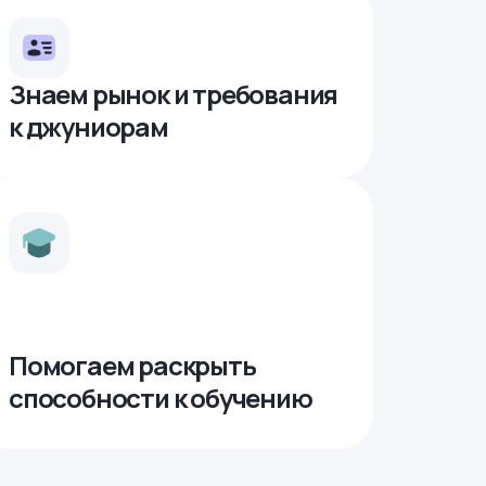
Знаем рынок и требования
к джуниорам
Помогаем раскрыть
способности к обучению