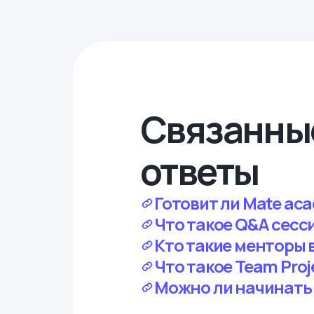
Связанны
ответы
Готовит ли Mate ac
Что такое Q&A сесс
Кто такие менторы 
Что такое Team Proj
Можно ли начинать 