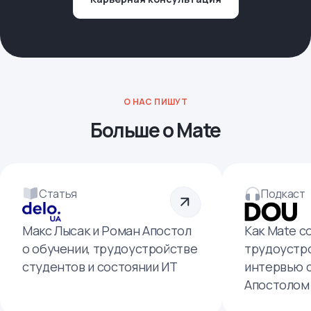
О НАС ПИШУТ
Больше о Mate
Статья
Подкаст
Макс Лысак и Роман Апостол
Как Mate с
о обучении, трудоустройстве
трудоустро
студентов и состоянии ИТ
интервью 
Апостолом