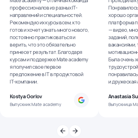
Mate academy — отличная команда
Проходила ку
профессионалов из разных IT-
Понравилось,
направлений и специальностей.
хорошо орга
Рекомендую их курсы всем, кто
платформа п
готов и хочет узнать много нового,
— видео, мно
постоянно практиковаться и
заданий, пол
верить, что это обязательно
вакансиями, 
принесет результат. Благодаря
мотивационн
курсам и поддержке Mate academy
Была очень х
я получил свое первое
трудоустрой
предложение в IT в продуктовой
понравилась
IT-компании.
и дружеская
Kostya Gorlov
Anastasia S
Выпускник Mate academy
Выпускница M