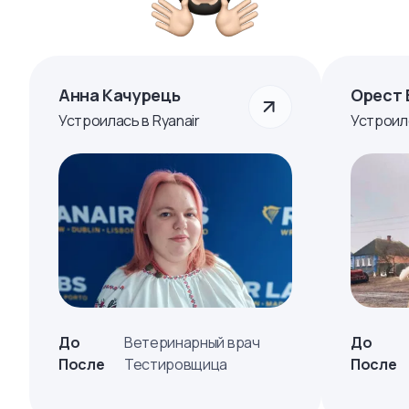
Анна Качурець
Орест 
Устроилась в Ryanair
Устроил
До
Ветеринарный врач
До
После
Тестировщица
После