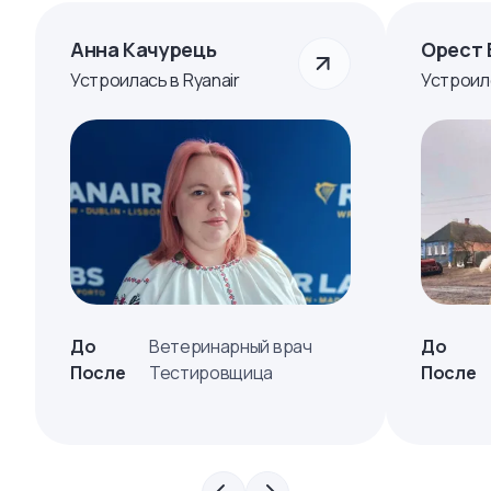
Анна Качурець
Орест 
Устроилась в Ryanair
Устроил
До
Ветеринарный врач
До
После
Тестировщица
После