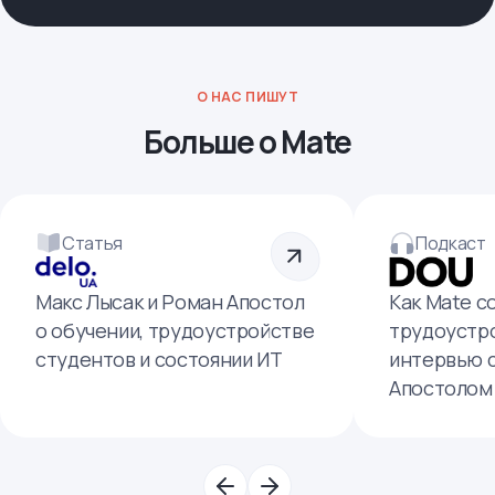
О НАС ПИШУТ
Больше о Mate
Статья
Подкаст
Макс Лысак и Роман Апостол
Как Mate с
о обучении, трудоустройстве
трудоустро
студентов и состоянии ИТ
интервью 
Апостолом