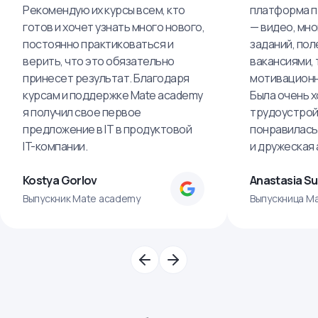
Рекомендую их курсы всем, кто
платформа п
готов и хочет узнать много нового,
— видео, мно
постоянно практиковаться и
заданий, пол
верить, что это обязательно
вакансиями, 
принесет результат. Благодаря
мотивационн
курсам и поддержке Mate academy
Была очень х
я получил свое первое
трудоустрой
предложение в IT в продуктовой
понравилась
IT-компании.
и дружеская
Kostya Gorlov
Anastasia S
Выпускник Mate academy
Выпускница M