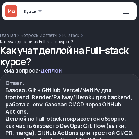
Курсы
Главная
Вопросы и ответы
Fullstack
Как учат деплой на Full-stack курсе?
Как учат деплой на Full-stack
курсе?
Тема вопроса:
Деплой
Ответ:
Базово: Git + GitHub, Vercel/Netlify для
frontend, Render/Railway/Heroku для backend,
работа с .env, базовая CI/CD через GitHub
Actions.
Деплой на Full-stack покрывается обзорно,
как часть базового DevOps: Git-flow (ветки,
PR, merge), GitHub Actions для простой CI/CD,