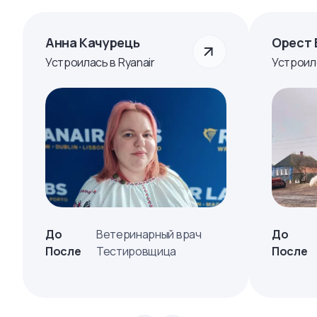
Анна Качурець
Орест 
Устроилась в Ryanair
Устроил
До
Ветеринарный врач
До
После
Тестировщица
После