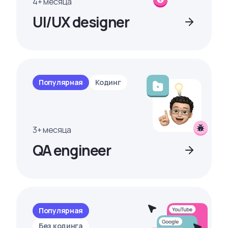
4+ месяца
UI/UX designer
Популярная
Кодинг
3+ месяца
QA engineer
Популярная
Без кодинга