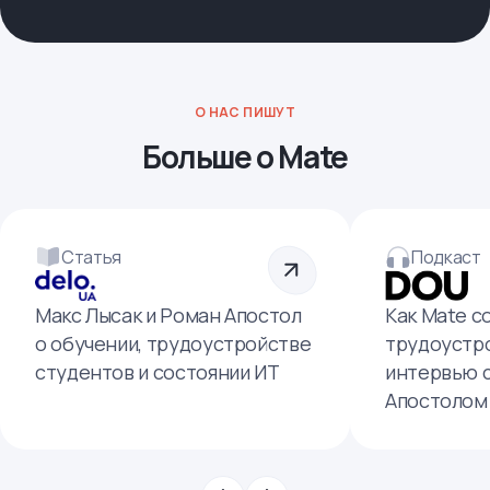
О НАС ПИШУТ
Больше о Mate
Статья
Подкаст
Макс Лысак и Роман Апостол
Как Mate с
о обучении, трудоустройстве
трудоустро
студентов и состоянии ИТ
интервью 
Апостолом