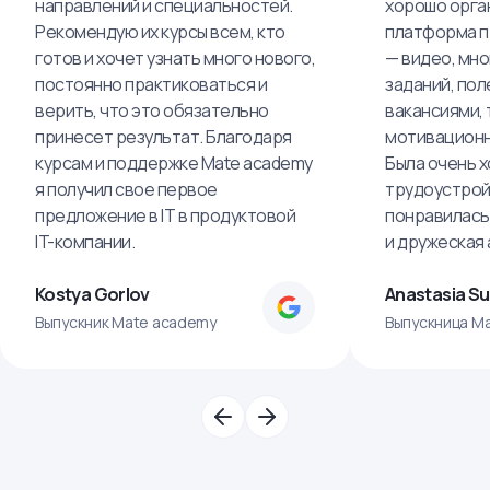
направлений и специальностей.
хорошо орга
Рекомендую их курсы всем, кто
платформа п
готов и хочет узнать много нового,
— видео, мно
постоянно практиковаться и
заданий, пол
верить, что это обязательно
вакансиями, 
принесет результат. Благодаря
мотивационн
курсам и поддержке Mate academy
Была очень х
я получил свое первое
трудоустрой
предложение в IT в продуктовой
понравилась
IT-компании.
и дружеская
Kostya Gorlov
Anastasia S
Выпускник Mate academy
Выпускница M