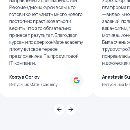
направлений и специальностей.
хорошо орга
Рекомендую их курсы всем, кто
платформа п
готов и хочет узнать много нового,
— видео, мно
постоянно практиковаться и
заданий, пол
верить, что это обязательно
вакансиями, 
принесет результат. Благодаря
мотивационн
курсам и поддержке Mate academy
Была очень х
я получил свое первое
трудоустрой
предложение в IT в продуктовой
понравилась
IT-компании.
и дружеская
Kostya Gorlov
Anastasia S
Выпускник Mate academy
Выпускница M