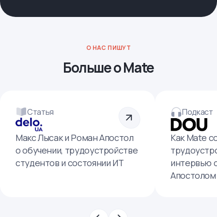
О НАС ПИШУТ
Больше о Mate
Статья
Подкаст
Макс Лысак и Роман Апостол
Как Mate с
о обучении, трудоустройстве
трудоустро
студентов и состоянии ИТ
интервью 
Апостолом