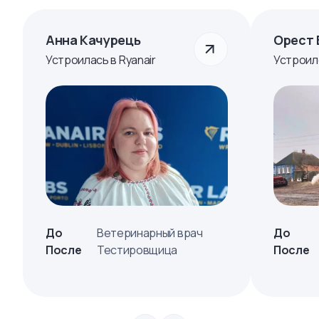
Анна Качурець
Орест 
Устроилась в Ryanair
Устроил
До
Ветеринарный врач
До
После
Тестировщица
После