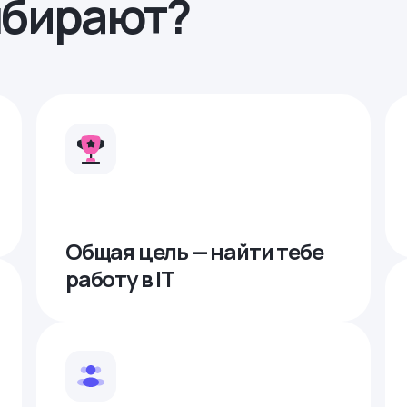
ыбирают?
Общая цель — найти тебе
работу в IТ