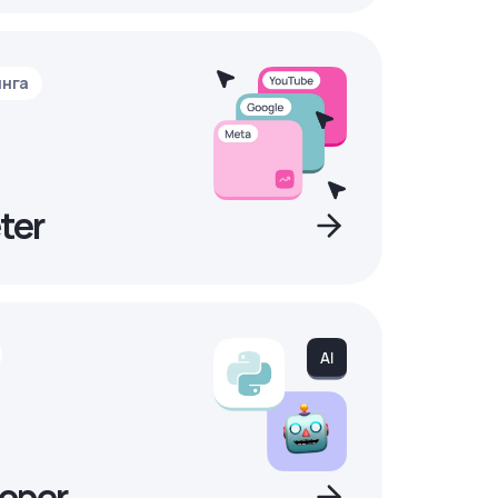
инга
ter
oper