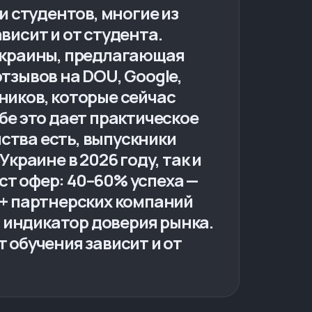
и студентов, многие из
висит и от студента.
 Украины, предлагающая
тзывов на DOU, Google,
ников, которые сейчас
бе это дает практическое
ства есть, выпускники
краине в 2026 году, так и
аст офер: 40–60% успеха —
0+ партнерских компаний
 индикатор доверия рынка.
 обучения зависит и от