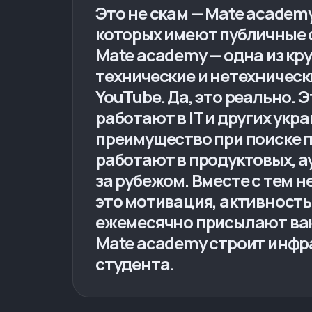
Это не скам — Mate academy
которых имеют публичные от
Mate academy — одна из кр
технические и нетехническ
YouTube. Да, это реально.
работают в IT и других ук
преимущество при поиске п
работают в продуктовых, ау
за рубежом. Вместе с тем н
это мотивация, активность
ежемесячно присылают вак
Mate academy строит инфра
студента.