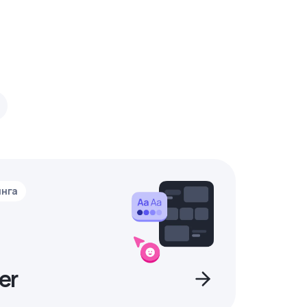
инга
er