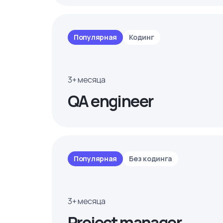
Популярная
Кодинг
3+ месяца
QA engineer
Популярная
Без кодинга
3+ месяца
Project manager