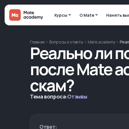
Курсы
О Mate
Нанять вы
Главная
Вопросы и ответы
Mate academy
Реал
Реально ли п
после Mate a
скам?
Тема вопроса:
Отзывы
Ответ: