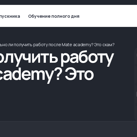
пускника
Обучение полного дня
ьно ли получить работу после Mate academy? Это скам?
олучить работу
cademy? Это