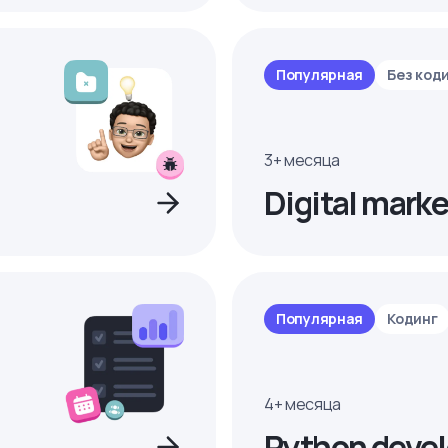
Популярная
Без код
3+ месяца
Digital marke
Популярная
Кодинг
4+ месяца
Python devel