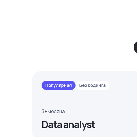
Популярная
Без кодинга
3+ месяца
Data analyst