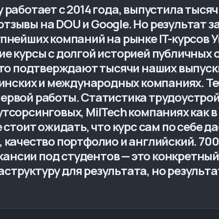
 работает с 2014 года, выпустила тысяч
зывы на DOU и Google. Но результат за
упнейших компаний на рынке IT-курсов
ие курсы с долгой историей публичных о
 Это подтверждают тысячи наших выпуск
раинских и международных компаниях. Те
ервой работы. Статистика трудоустрой
тсорсинговых, MilTech компаниях как в У
е стоит ожидать, что курс сам по себе д
, качество портфолио и английский. 70
ансии под студентов — это конкретный
структуру для результата, но результат