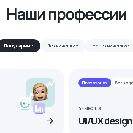
Наши профессии
Популярные
Технические
Нетехнические
Популярная
Без код
4+ месяца
UI/UX design