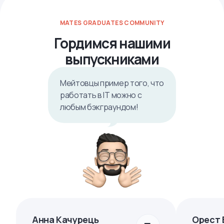
MATES GRADUATES COMMUNITY
Гордимся нашими
выпускниками
Мейтовцы пример того, что
работать в IТ можно с
любым бэкграундом!
Анна Качурець
Орест 