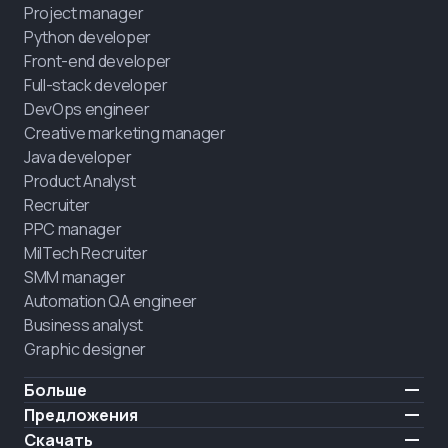
Project manager
Python developer
Front-end developer
Full-stack developer
DevOps engineer
Creative marketing manager
Java developer
Product Analyst
Recruiter
PPC manager
MilTech Recruiter
SMM manager
Automation QA engineer
Business analyst
Graphic designer
Больше
Цены
Предложения
Отзывы
IT для ветеранов
Скачать
БЕСПЛАТНО