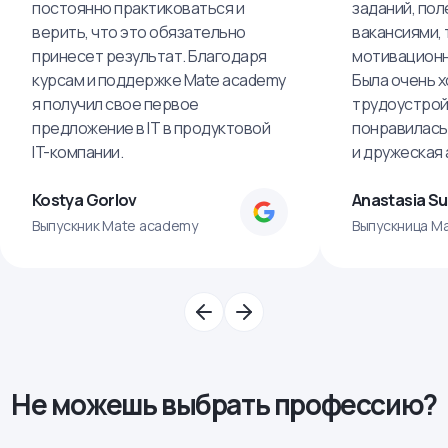
постоянно практиковаться и
заданий, пол
верить, что это обязательно
вакансиями, 
принесет результат. Благодаря
мотивационн
курсам и поддержке Mate academy
Была очень х
я получил свое первое
трудоустрой
предложение в IT в продуктовой
понравилась
IT-компании.
и дружеская
Kostya Gorlov
Anastasia S
Выпускник Mate academy
Выпускница M
Не можешь выбрать профессию?