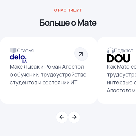
О НАС ПИШУТ
Больше о Mate
Статья
Подкаст
Макс Лысак и Роман Апостол
Как Mate с
о обучении, трудоустройстве
трудоустро
студентов и состоянии ИТ
интервью 
Апостолом