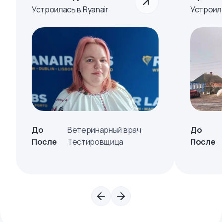
Устроилась в Ryanair
Устроил
До
Ветеринарный врач
До
После
Тестировщица
После