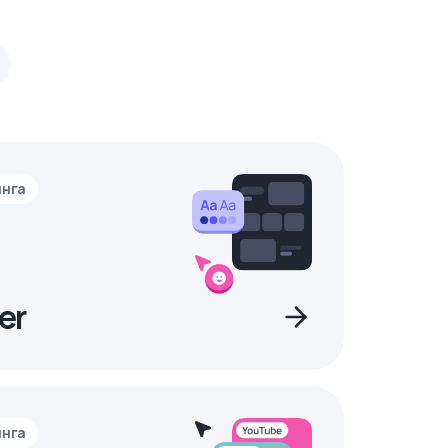
инга
er
инга