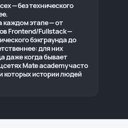
всех — без технического
ее.
а каждом этапе — от
в Frontend/Fullstack —
нического бэкграунда до
етственнее: для них
ца даже когда бывает
оцсетях Mate academy часто
и которых истории людей