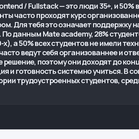
ntend / Fullstack — это люди 35+, и 50% 
нты часто проходят курс организованн
ом. Для тебя это означает поддержку н
 По данным Mate academy, 28% студенто
0-х), а 50% всех студентов не имели тех
часто ведут себя организованнее и отв
е решение, поэтому они доходят до кон
ия и готовность системно учиться. В с
ории трудоустроенных студентов, сред