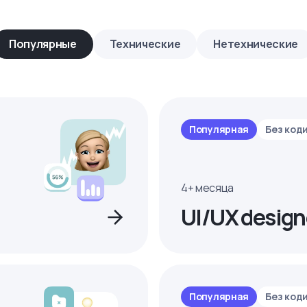
Популярные
Технические
Нетехнические
Популярная
Без код
4+ месяца
UI/UX design
Популярная
Без код