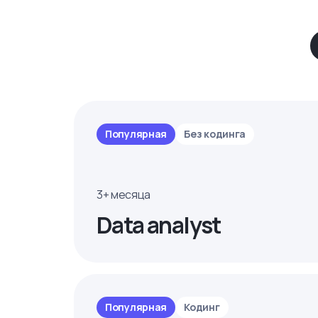
Популярная
Без кодинга
3+ месяца
Data analyst
Популярная
Кодинг