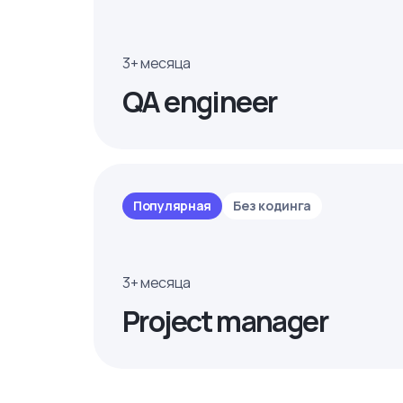
3+ месяца
QA engineer
Популярная
Без кодинга
3+ месяца
Project manager