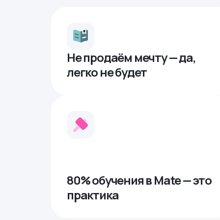
Не продаём мечту — да,
легко не будет
80% обучения в Mate — это
практика