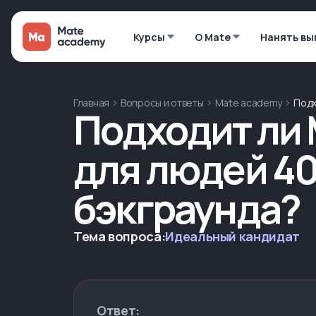
Курсы
О Mate
Нанять вы
Главная
Вопросы и ответы
Mate academy
Подх
Подходит ли 
для людей 40+
бэкграунда?
Тема вопроса:
Идеальный кандидат
Ответ: