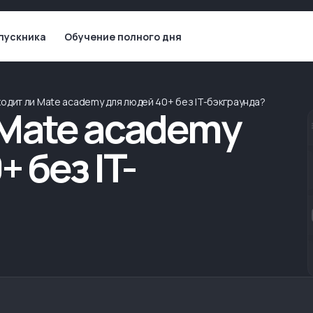
пускника
Обучение полного дня
одит ли Mate academy для людей 40+ без IT-бэкграунда?
Mate academy
 без IT-