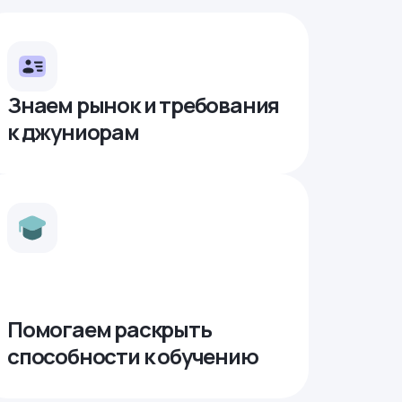
Знаем рынок и требования
к джуниорам
Помогаем раскрыть
способности к обучению