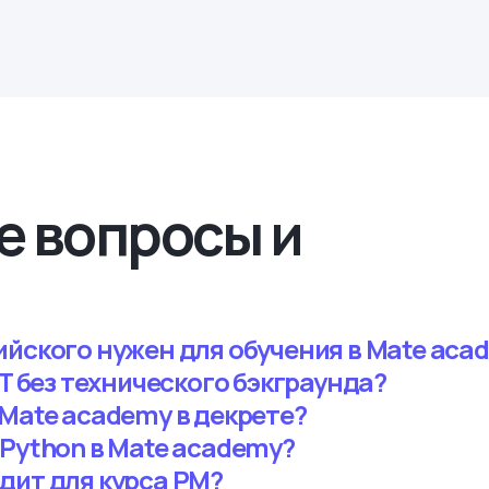
е вопросы и
ийского нужен для обучения в Mate aca
IT без технического бэкграунда?
 Mate academy в декрете?
 Python в Mate academy?
дит для курса PM?