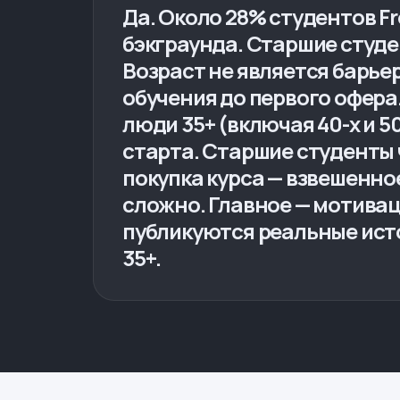
Да. Около 28% студентов Fro
бэкграунда. Старшие студе
Возраст не является барьер
обучения до первого офера.
люди 35+ (включая 40-х и 5
старта. Старшие студенты 
покупка курса — взвешенно
сложно. Главное — мотивац
публикуются реальные ист
35+.