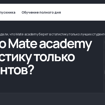
пускника
Обучение полного дня
да ли, что Mate academy берет в статистику только лучших студент
то Mate academy
истику только
ентов?