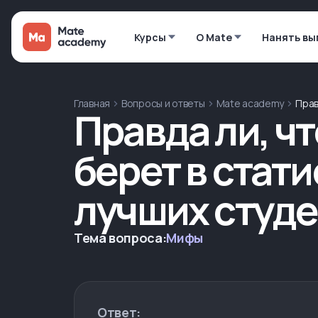
Курсы
О Mate
Нанять вы
Главная
Вопросы и ответы
Mate academy
Прав
Правда ли, ч
берет в стат
лучших студ
Тема вопроса:
Мифы
Ответ: