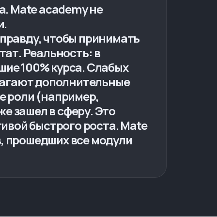
а. Mate academy не
и.
 правду, чтобы принимать
тат. Реальность: в
шие 100% курса. Слабых
длагают дополнительные
е роли (например,
же зашел в сферу. Это
тивой быстрого роста. Mate
, прошедших все модули