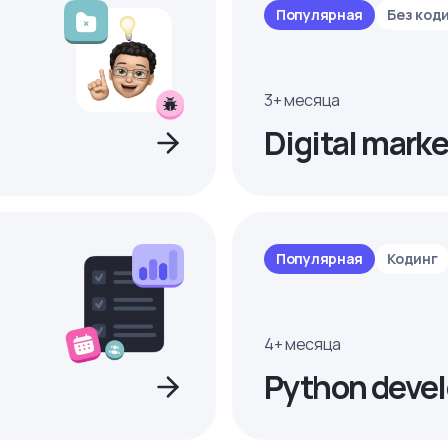
Популярная
Без код
3+ месяца
Digital marke
Популярная
Кодинг
4+ месяца
Python devel