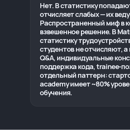
Нет. В статистику попадаю
отчисляет слабых — их вед
Распространенный миф в к
взвешенное решение. В Mat
статистику трудоустройст
студентов не отчисляют, а
Q&A, индивидуальные консу
поддержка кода, trainee-по
отдельный паттерн: старто
academy имеет ~80% урове
обучения.