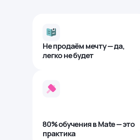
Не продаём мечту — да,
легко не будет
80% обучения в Mate — это
практика