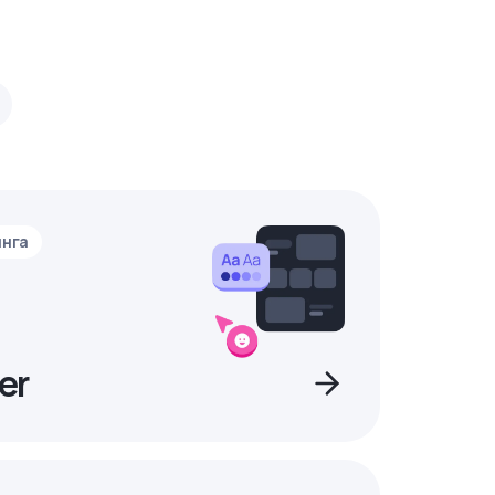
инга
er