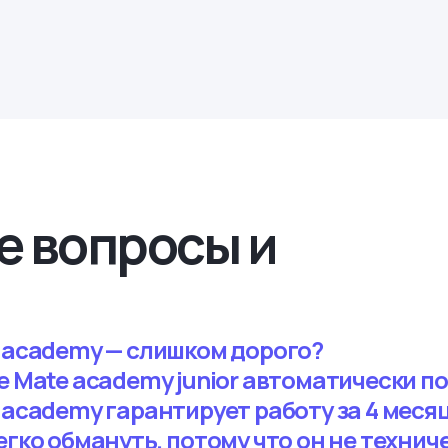
е вопросы и
e academy — слишком дорого?
е Mate academy junior автоматически п
 academy гарантирует работу за 4 меся
егко обмануть, потому что он не технич