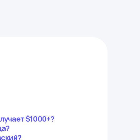
олучает $1000+?
ца?
еский?