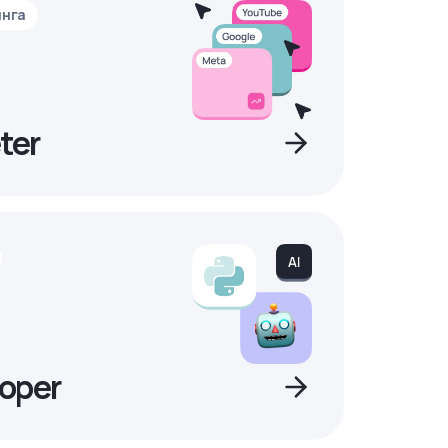
инга
ter
oper