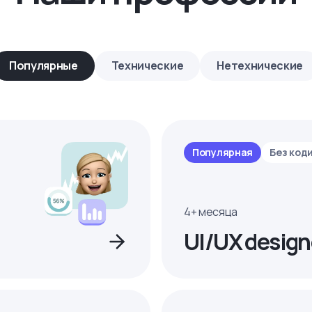
Популярные
Технические
Нетехнические
Популярная
Без код
4+ месяца
UI/UX design