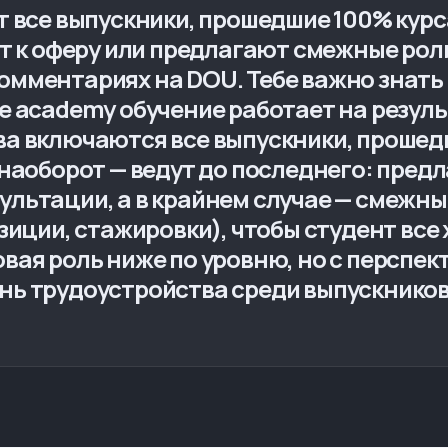
т все выпускники, прошедшие 100% курс
ут к оферу или предлагают смежные рол
омментариях на DOU. Тебе важно знать
e academy обучение работает на резуль
ва включаются все выпускники, прошед
 наоборот — ведут до последнего: пре
льтации, а в крайнем случае — смежны
зиции, стажировки), чтобы студент все 
вая роль ниже по уровню, но с перспек
нь трудоустройства среди выпускников