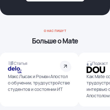
О НАС ПИШУТ
Больше о Mate
Статья
Подкаст
Макс Лысак и Роман Апостол
Как Mate с
о обучении, трудоустройстве
трудоустро
студентов и состоянии ИТ
интервью 
Апостолом