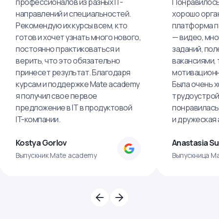
профессионалов из разных IT-
Понравилось,
направлений и специальностей.
хорошо орга
Рекомендую их курсы всем, кто
платформа п
готов и хочет узнать много нового,
— видео, мно
постоянно практиковаться и
заданий, пол
верить, что это обязательно
вакансиями, 
принесет результат. Благодаря
мотивационн
курсам и поддержке Mate academy
Была очень х
я получил свое первое
трудоустрой
предложение в IT в продуктовой
понравилась
IT-компании.
и дружеская
Kostya Gorlov
Anastasia S
Выпускник Mate academy
Выпускница M