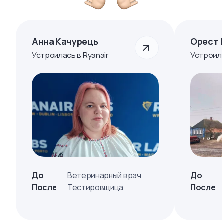
Анна Качурець
Орест 
Устроилась в Ryanair
Устроил
До
Ветеринарный врач
До
После
Тестировщица
После