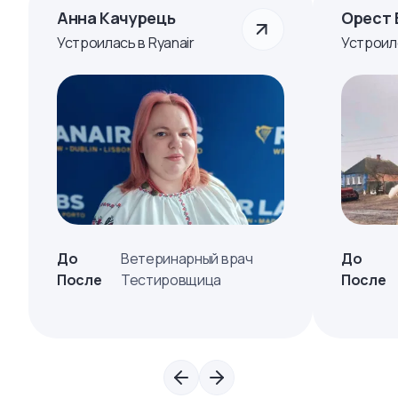
Анна Качурець
Орест 
Устроилась в Ryanair
Устроил
До
Ветеринарный врач
До
После
Тестировщица
После