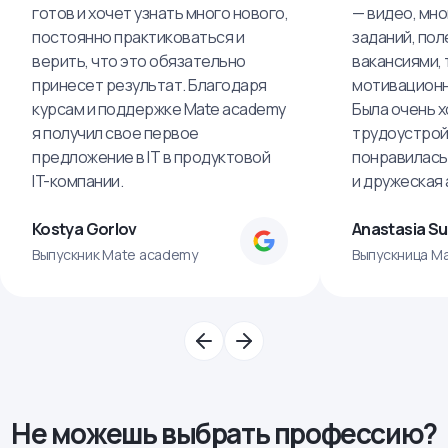
готов и хочет узнать много нового,
— видео, мно
постоянно практиковаться и
заданий, пол
верить, что это обязательно
вакансиями, 
принесет результат. Благодаря
мотивационн
курсам и поддержке Mate academy
Была очень х
я получил свое первое
трудоустрой
предложение в IT в продуктовой
понравилась
IT-компании.
и дружеская
Kostya Gorlov
Anastasia S
Выпускник Mate academy
Выпускница M
Не можешь выбрать профессию?