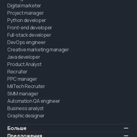
Digital marketer
Project manager
Python developer
Front-end developer
Full-stack developer
DevOps engineer
Creative marketing manager
Java developer
Product Analyst
Recruiter
PPC manager
MilTech Recruiter
SMM manager
Automation QA engineer
Business analyst
Graphic designer
Больше
Цены
Предложения