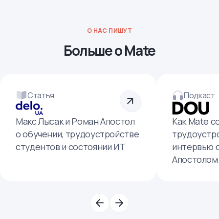
О НАС ПИШУТ
Больше о Mate
Статья
Подкаст
Макс Лысак и Роман Апостол
Как Mate с
о обучении, трудоустройстве
трудоустро
студентов и состоянии ИТ
интервью 
Апостолом