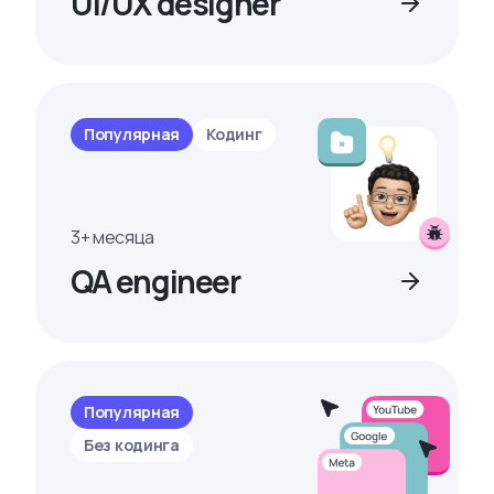
UI/UX designer
Популярная
Кодинг
3+ месяца
QA engineer
Популярная
Без кодинга