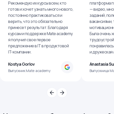
Рекомендую их курсы всем, кто
платформа п
готов и хочет узнать много нового,
— видео, мно
постоянно практиковаться и
заданий, пол
верить, что это обязательно
вакансиями, 
принесет результат. Благодаря
мотивационн
курсам и поддержке Mate academy
Была очень х
я получил свое первое
трудоустрой
предложение в IT в продуктовой
понравилась
IT-компании.
и дружеская
Kostya Gorlov
Anastasia S
Выпускник Mate academy
Выпускница M