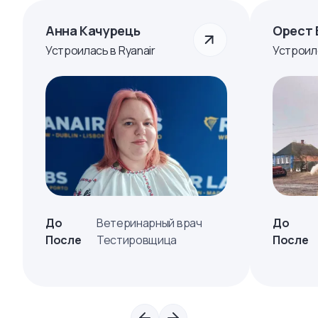
Анна Качурець
Орест 
Устроилась в Ryanair
Устроил
До
Ветеринарный врач
До
После
Тестировщица
После