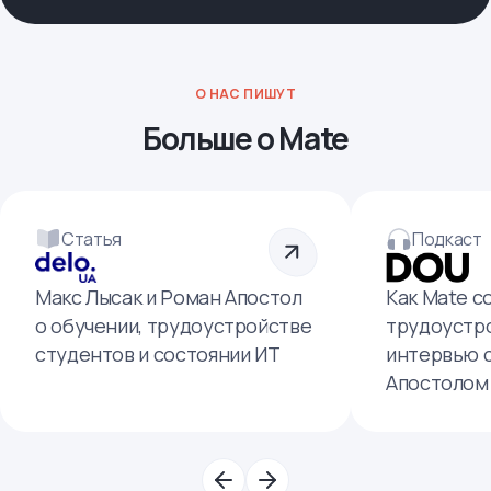
О НАС ПИШУТ
Больше о Mate
Статья
Подкаст
Макс Лысак и Роман Апостол
Как Mate с
о обучении, трудоустройстве
трудоустро
студентов и состоянии ИТ
интервью 
Апостолом