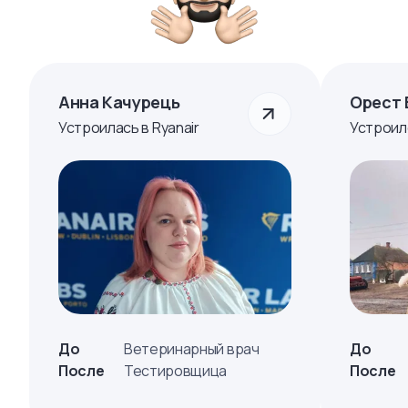
Анна Качурець
Орест 
Устроилась в Ryanair
Устроил
До
Ветеринарный врач
До
После
Тестировщица
После