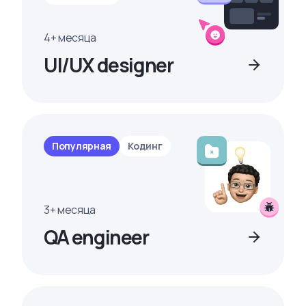
4+ месяца
UI/UX designer
Популярная
Кодинг
3+ месяца
QA engineer