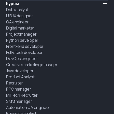
Курсы
Data analyst
UI/UX designer
QA engineer
Digital marketer
Project manager
Python developer
Front-end developer
Full-stack developer
DevOps engineer
Creative marketing manager
Java developer
Product Analyst
Recruiter
PPC manager
MilTech Recruiter
SMM manager
Automation QA engineer
Business analyst