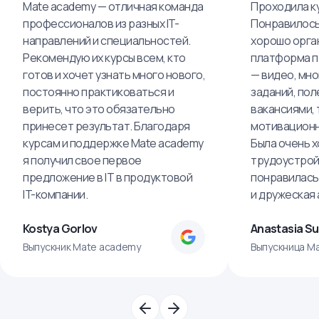
Mate academy — отличная команда
Проходила ку
профессионалов из разных IT-
Понравилось,
направлений и специальностей.
хорошо орга
Рекомендую их курсы всем, кто
платформа п
готов и хочет узнать много нового,
— видео, мно
постоянно практиковаться и
заданий, пол
верить, что это обязательно
вакансиями, 
принесет результат. Благодаря
мотивационн
курсам и поддержке Mate academy
Была очень х
я получил свое первое
трудоустрой
предложение в IT в продуктовой
понравилась
IT-компании.
и дружеская
Kostya Gorlov
Anastasia S
Выпускник Mate academy
Выпускница M