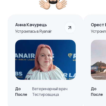
Анна Качурець
Орест 
Устроилась в Ryanair
Устроил
До
Ветеринарный врач
До
После
Тестировщица
После