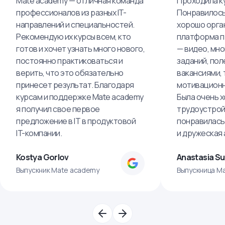
Mate academy — отличная команда
Проходила ку
профессионалов из разных IT-
Понравилось,
направлений и специальностей.
хорошо орга
Рекомендую их курсы всем, кто
платформа п
готов и хочет узнать много нового,
— видео, мно
постоянно практиковаться и
заданий, пол
верить, что это обязательно
вакансиями, 
принесет результат. Благодаря
мотивационн
курсам и поддержке Mate academy
Была очень х
я получил свое первое
трудоустрой
предложение в IT в продуктовой
понравилась
IT-компании.
и дружеская
Kostya Gorlov
Anastasia S
Выпускник Mate academy
Выпускница M