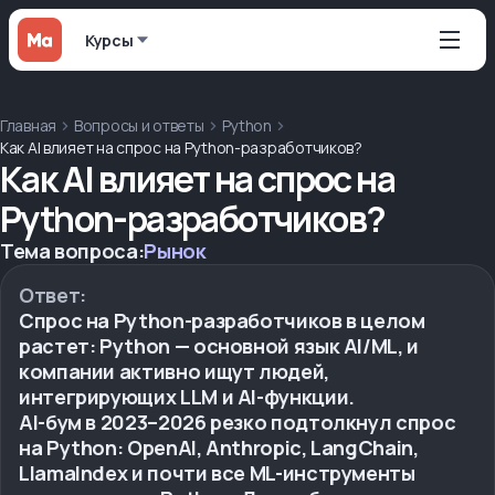
Курсы
Главная
Вопросы и ответы
Python
Как AI влияет на спрос на Python-разработчиков?
Как AI влияет на спрос на
Python-разработчиков?
Тема вопроса:
Рынок
Ответ:
Спрос на Python-разработчиков в целом
растет: Python — основной язык AI/ML, и
компании активно ищут людей,
интегрирующих LLM и AI-функции.
AI-бум в 2023–2026 резко подтолкнул спрос
на Python: OpenAI, Anthropic, LangChain,
LlamaIndex и почти все ML-инструменты