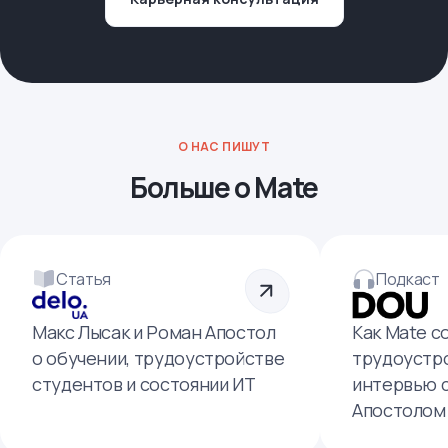
О НАС ПИШУТ
Больше о Mate
Статья
Подкаст
Макс Лысак и Роман Апостол
Как Mate с
о обучении, трудоустройстве
трудоустро
студентов и состоянии ИТ
интервью 
Апостолом