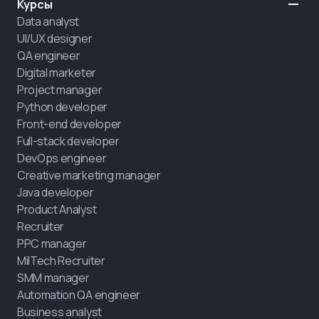
Курсы
Data analyst
UI/UX designer
QA engineer
Digital marketer
Project manager
Python developer
Front-end developer
Full-stack developer
DevOps engineer
Creative marketing manager
Java developer
Product Analyst
Recruiter
PPC manager
MilTech Recruiter
SMM manager
Automation QA engineer
Business analyst