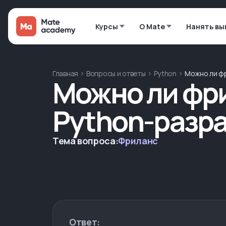
Курсы
О Mate
Нанять вы
Главная
Вопросы и ответы
Python
Можно ли фр
Можно ли фр
Python-разра
Тема вопроса:
Фриланс
Ответ: