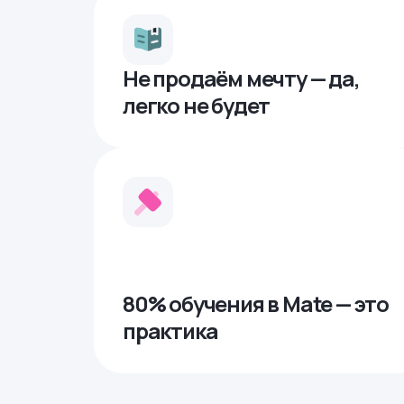
Не продаём мечту — да,
легко не будет
80% обучения в Mate — это
практика