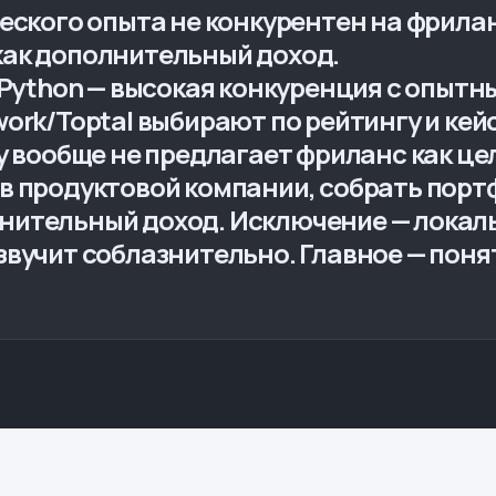
еского опыта не конкурентен на фрилан
как дополнительный доход.
в Python — высокая конкуренция с опыт
ork/Toptal выбирают по рейтингу и кейса
y вообще не предлагает фриланс как цел
в продуктовой компании, собрать портф
нительный доход. Исключение — локаль
звучит соблазнительно. Главное — поня