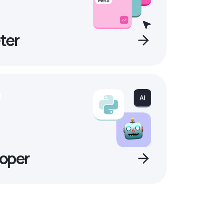
ter
oper