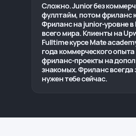
Сложно. Junior без коммерч
фуллтайм, потом фриланс 
Фриланс на junior-уровне 
всего мира. Клиенты на Upw
Fulltime курсе Mate academ
года коммерческого опыта 
фриланс-проекты на допол
знакомых. Фриланс всегда 
нужен тебе сейчас.