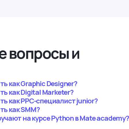
е вопросы и
ь как Graphic Designer?
 как Digital Marketer?
ь как PPC-специалист junior?
ть как SMM?
зучают на курсе Python в Mate academy?