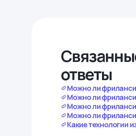
Связанны
ответы
Можно ли фрилансит
Можно ли фрилансить
Можно ли фрилансит
Можно ли фриланси
Какие технологии и