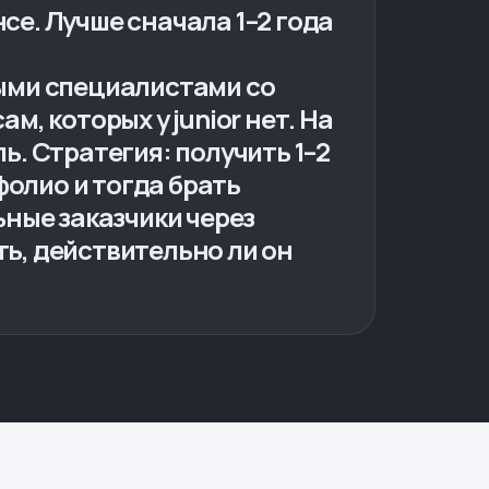
се. Лучше сначала 1–2 года
ными специалистами со
м, которых у junior нет. На
ь. Стратегия: получить 1–2
олио и тогда брать
ные заказчики через
ть, действительно ли он