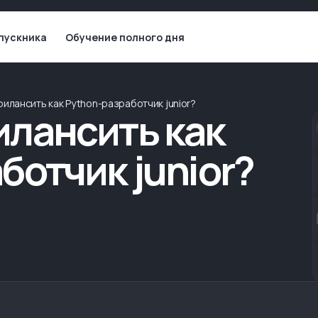
пускника
Обучение полного дня
илансить как Python-разработчик junior?
илансить как
ботчик junior?