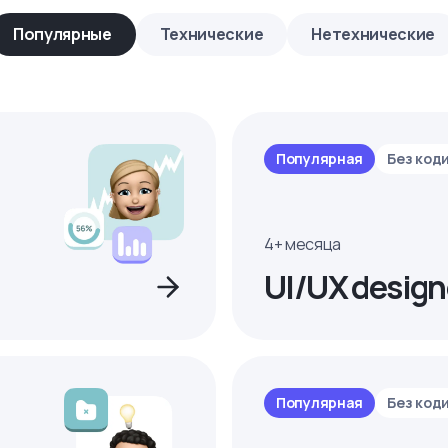
Популярные
Технические
Нетехнические
Популярная
Без код
4+ месяца
UI/UX design
Популярная
Без код