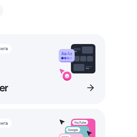
инга
er
инга