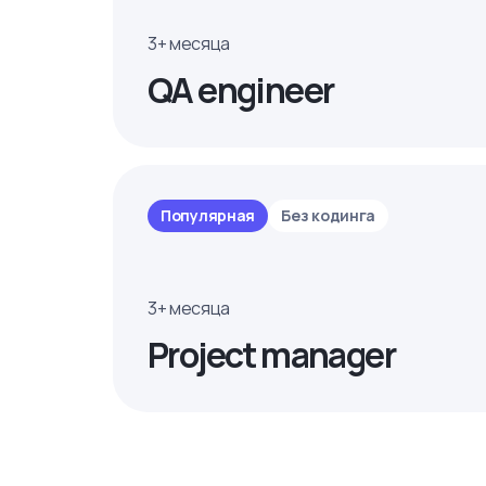
3+ месяца
QA engineer
Популярная
Без кодинга
3+ месяца
Project manager