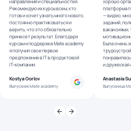
направлений и специальностей.
хорошо орга
Рекомендую их курсы всем, кто
платформа п
готов и хочет узнать много нового,
— видео, мно
постоянно практиковаться и
заданий, пол
верить, что это обязательно
вакансиями, 
принесет результат. Благодаря
мотивационн
курсам и поддержке Mate academy
Была очень х
я получил свое первое
трудоустрой
предложение в IT в продуктовой
понравилась
IT-компании.
и дружеская
Kostya Gorlov
Anastasia S
Выпускник Mate academy
Выпускница M