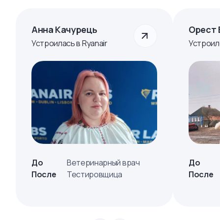
Анна Качурець
Орест 
Устроилась в Ryanair
Устроил
До
Ветеринарный врач
До
После
Тестировщица
После