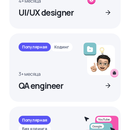
4+ месяца
UI/UX designer
Популярная
Кодинг
3+ месяца
QA engineer
Популярная
Без кодинга