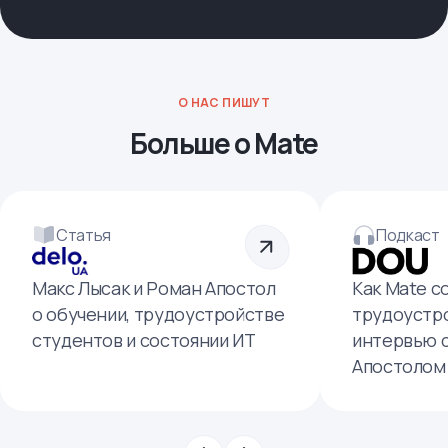
О НАС ПИШУТ
Больше о Mate
Статья
Подкаст
Макс Лысак и Роман Апостол
Как Mate с
о обучении, трудоустройстве
трудоустро
студентов и состоянии ИТ
интервью 
Апостолом