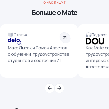
О НАС ПИШУТ
Больше о Mate
Статья
Подкаст
Макс Лысак и Роман Апостол
Как Mate с
о обучении, трудоустройстве
трудоустро
студентов и состоянии ИТ
интервью 
Апостолом