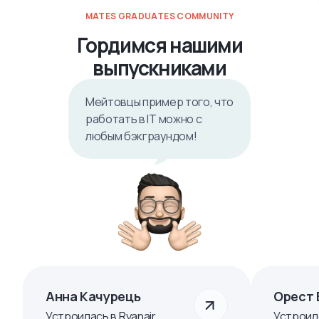
MATES GRADUATES COMMUNITY
Гордимся нашими
выпускниками
Мейтовцы пример того, что
работать в IТ можно с
любым бэкграундом!
Анна Качурець
Орест 
Устроилась в Ryanair
Устроил