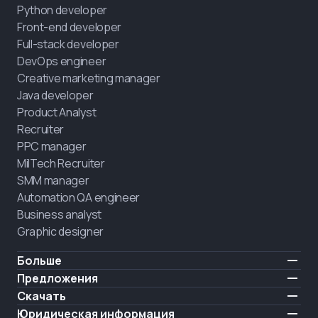
Python developer
Front-end developer
Full-stack developer
DevOps engineer
Creative marketing manager
Java developer
Product Analyst
Recruiter
PPC manager
MilTech Recruiter
SMM manager
Automation QA engineer
Business analyst
Graphic designer
Больше
Цены
Предложения
Отзывы
IT для ветеранов
Скачать
БЕСПЛАТНО
О нас
Нанять выпускника
iOS
Юридическая информация