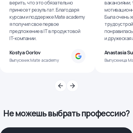
верить, что это обязательно
вакансиями, 
принесет результат. Благодаря
мотивационн
курсам и поддержке Mate academy
Была очень х
я получил свое первое
трудоустрой
предложение в IT в продуктовой
понравилась
IT-компании.
и дружеская
Kostya Gorlov
Anastasia S
Выпускник Mate academy
Выпускница M
Не можешь выбрать профессию?