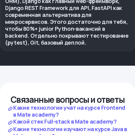
ORM), Django как главный web-фреймворк,
Django REST Framework для API, FastAPI как
современная альтернатива для
микросервисов. Этого достаточно для тебя,
чтобы 80%+ junior Python-вакансий в
backend. Отдельно покрывают тестирование
(pytest), Git, базовый деплой.
Связанные вопросы и ответы
Какие технологии учат на курсе Frontend
в Mate academy?
Какой стек Full-stack в Mate academy?
Какие технологии изучают на курсе Java в