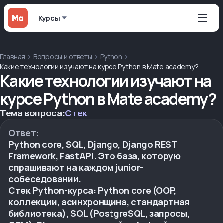
Курсы
Главная
Вопросы и ответы
Python
Какие технологии изучают на курсе Python в Mate academy?
Какие технологии изучают на
курсе Python в Mate academy?
Тема вопроса:
Стек
Ответ:
Python core, SQL, Django, Django REST
Framework, FastAPI. Это база, которую
спрашивают на каждом junior-
собеседовании.
Стек Python-курса: Python core (OOP,
коллекции, асинхронщина, стандартная
библиотека), SQL (PostgreSQL, запросы,