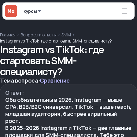
Курсы
Главная
Вопросы и ответы
SMM
Instagram vs TikTok: где стартовать SMM-специалисту?
Instagram vs TikTok: где
стартовать SMM-
специалисту?
Тема вопроса:
Сравнение
Ответ:
Оба обязательны в 2026. Instagram — выше
CPA, B2B/B2C универсал. TikTok — выше reach,
младшая аудитория, быстрее виральный
рост.
В 2025–2026 Instagram и TikTok — две главные
площадки для SMM-специалиста. Тебе это