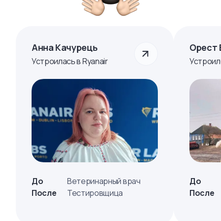
Анна Качурець
Орест 
Устроилась в Ryanair
Устроил
До
Ветеринарный врач
До
После
Тестировщица
После