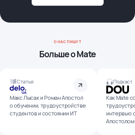
О НАС ПИШУТ
Больше о Mate
Статья
Подкаст
Макс Лысак и Роман Апостол
Как Mate с
о обучении, трудоустройстве
трудоустро
студентов и состоянии ИТ
интервью 
Апостолом