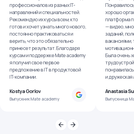
профессионалов из разных IT-
Понравилось,
направлений и специальностей.
хорошо орга
Рекомендую их курсы всем, кто
платформа п
готов и хочет узнать много нового,
— видео, мно
постоянно практиковаться и
заданий, пол
верить, что это обязательно
вакансиями, 
принесет результат. Благодаря
мотивационн
курсам и поддержке Mate academy
Была очень х
я получил свое первое
трудоустрой
предложение в IT в продуктовой
понравилась
IT-компании.
и дружеская
Kostya Gorlov
Anastasia S
Выпускник Mate academy
Выпускница M