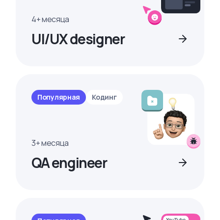
4+ месяца
UI/UX designer
Популярная
Кодинг
3+ месяца
QA engineer