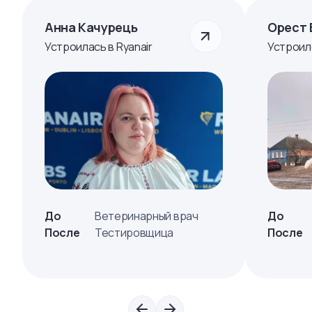
Анна Качурець
Орест 
Устроилась в Ryanair
Устроил
До
Ветеринарный врач
До
После
Тестировщица
После