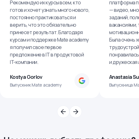
Рекомендую их курсы всем, кто
платформа п
готов и хочет узнать много нового,
— видео, мно
постоянно практиковаться и
заданий, пол
верить, что это обязательно
вакансиями, 
принесет результат. Благодаря
мотивационн
курсам и поддержке Mate academy
Была очень х
я получил свое первое
трудоустрой
предложение в IT в продуктовой
понравилась
IT-компании.
и дружеская
Kostya Gorlov
Anastasia S
Выпускник Mate academy
Выпускница M