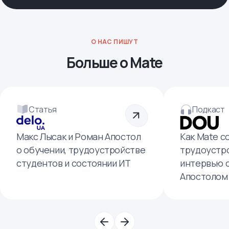
О НАС ПИШУТ
Больше о Mate
Статья
Подкаст
Макс Лысак и Роман Апостол
Как Mate с
о обучении, трудоустройстве
трудоустро
студентов и состоянии ИТ
интервью 
Апостолом